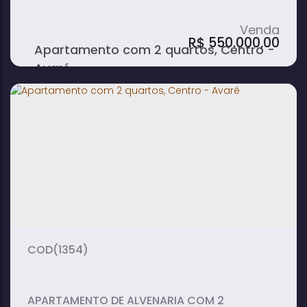
QUARTOS E AR CONDICIONADO EM 2
QUARTOS.
R$
550.000,00
Apartamento com 2 quartos, Centro -
Avaré
2
1
1
dormitório(s)
banheiro(s)
suíte(s)
406m²
1
318m²
total:
vaga(s)
útil:
(1354)
APARTAMENTO DE ALVENARIA COM 2