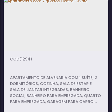
2
1
1
dormitório(s)
banheiro(s)
suíte(s)
2
vaga(s)
(1294)
APARTAMENTO DE ALVENARIA COM 1 SUÍTE, 2
DORMITÓRIOS, COZINHA, SALA DE ESTAR E
SALA DE JANTAR INTEGRADAS, BANHEIRO
SOCIAL, BANHEIRO PARA EMPREGADA, QUARTO
PARA EMPREGADA, GARAGEM PARA CARRO.
ARMÁRIOS EMBUTIDOS EM TODOS OS