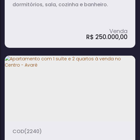
dormitórios, sala, cozinha e banheiro.
R$
250.000,00
Apartamento em Bela Vista - São Paulo
2
1
1
dormitório(s)
banheiro(s)
sala(s)
44m²
44m²
total:
útil:
(2240)