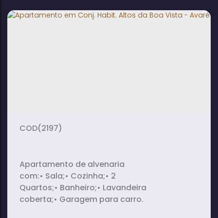
2
2
1
dormitório(s)
banheiro(s)
sala(s)
1
2
suíte(s)
vaga(s)
(2197)
Apartamento de alvenaria
com:• Sala;• Cozinha;• 2
Quartos;• Banheiro;• Lavandeira
coberta;• Garagem para carro.