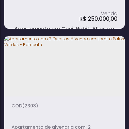
R$
250.000,00
Apartamento em Conj. Habit. Altos da
Boa Vista - Avaré
2
1
1
dormitório(s)
banheiro(s)
sala(s)
1
vaga(s)
(2303)
Apartamento de alvenaria com: 2