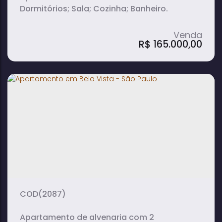
Dormitórios; Sala; Cozinha; Banheiro.
R$
165.000,00
Apartamento com 2 Quartos à Venda
em Jardim Palos Verdes - Botucatu
2
1
1
dormitório(s)
banheiro(s)
sala(s)
(2087)
Apartamento de alvenaria com 2