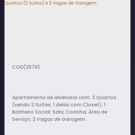
3
2
1
dormitório(s)
banheiro(s)
sala(s)
1
2
suíte(s)
vaga(s)
(2579)
Apartamento de alvenaria com: 3 Quartos
(sendo 2 Suítes, 1 delas com Closet); 1
Banheiro Social; Sala; Cozinha; Área de
Serviço; 2 Vagas de Garagem.