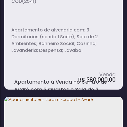
(2541)
Apartamento de alvenaria com: 3
Dormitórios (sendo 1 Suíte); Sala de 2
Ambientes; Banheiro Social; Cozinha;
Lavanderia; Despensa; Lavabo.
R$
380.000,00
Apartamento à Venda no Centro de
Avaré com 3 Quartos e Sala de 2
Ambientes