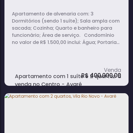
Apartamento de alvenaria com: 3
Dormitórios (sendo 1 suíte); Sala ampla com
sacada; Cozinha; Quarto e banheiro para
funcionário; Área de serviço. Condomínio
no valor de R$ 1.500,00 inclui: Água; Portaria
24h; Piscina; Churrasqueira; Salão de festas;
Sala de ginástica; 1 vaga de garagem; Gás
com medidor por apartamento. 115m² de
área aproximada.
R$
400.000,00
Apartamento com 1 suíte e 2 quartos à
venda no Centro - Avaré