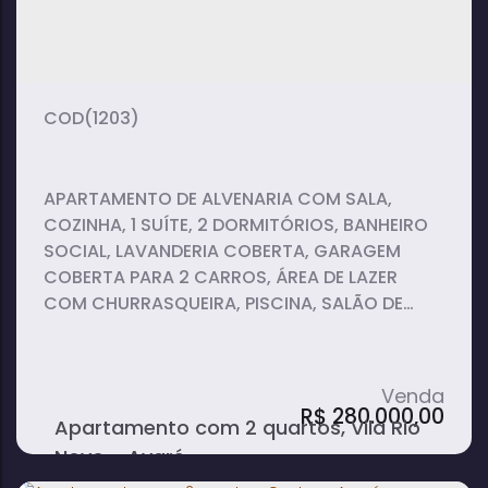
3
3
dormitório(s)
banheiro(s)
115m²
1
1
privativo:
sala(s)
suíte(s)
1
vaga(s)
(1203)
APARTAMENTO DE ALVENARIA COM SALA,
COZINHA, 1 SUÍTE, 2 DORMITÓRIOS, BANHEIRO
SOCIAL, LAVANDERIA COBERTA, GARAGEM
COBERTA PARA 2 CARROS, ÁREA DE LAZER
COM CHURRASQUEIRA, PISCINA, SALÃO DE
FESTAS E QUADRA DE TÈNIS.
R$
280.000,00
Apartamento com 2 quartos, Vila Rio
Novo - Avaré