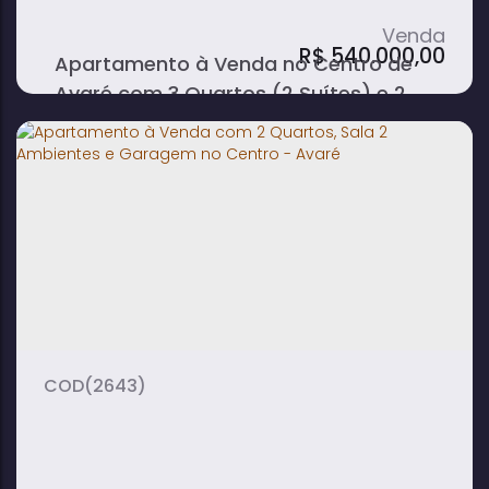
R$
540.000,00
Apartamento à Venda no Centro de
Avaré com 3 Quartos (2 Suítes) e 2
Vagas de Garagem
3
3
1
dormitório(s)
banheiro(s)
sala(s)
2
2
suíte(s)
vaga(s)
(2643)