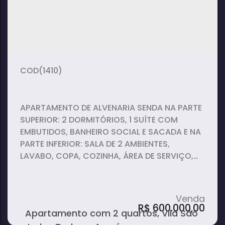
2
1
1
dormitório(s)
banheiro(s)
suíte(s)
1
vaga(s)
(1410)
APARTAMENTO DE ALVENARIA SENDA NA PARTE
SUPERIOR: 2 DORMITÓRIOS, 1 SUÍTE COM
EMBUTIDOS, BANHEIRO SOCIAL E SACADA E NA
PARTE INFERIOR: SALA DE 2 AMBIENTES,
LAVABO, COPA, COZINHA, ÁREA DE SERVIÇO,
ÁREA GOURMET COM PLANEJADOS E
CHURRASQUEIRA, BANHEIRO SOCIAL E
GARAGEM COM 2 VAGAS.
R$
600.000,00
Apartamento com 2 quartos, Vila São