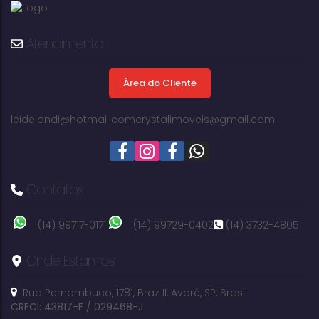
Atendimento
Área do Cliente
leidelandi@hotmail.com
crystalimoveis@gmail.com
Contatos
(14) 99717-0171
(14) 99729-0402
(14) 3732-4805
Onde Estamos
Rua Pernambuco
,
1781
,
Braz II
,
Avaré
,
SP
,
Brasil
CRECI: 43817-F / 029468-J