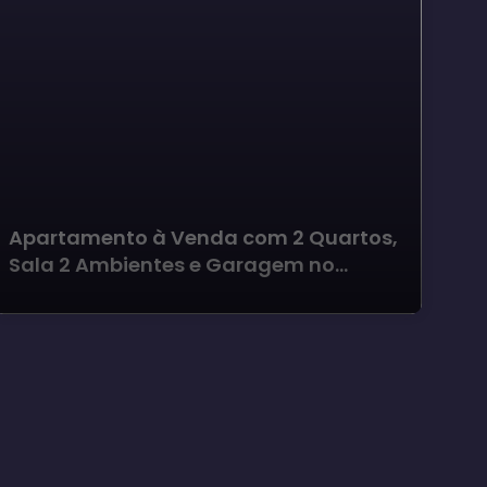
Apartamento à Venda com 2 Quartos,
Ap
Sala 2 Ambientes e Garagem no
Do
Centro - Avaré
Co
Av