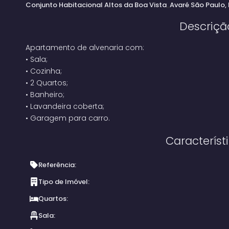
Conjunto Habitacional Altos da Boa Vista
Avaré
São Paulo, 
Descriçã
Apartamento de alvenaria com:
•
Sala;
•
Cozinha;
•
2 Quartos;
•
Banheiro;
•
Lavandeira coberta;
•
Garagem para carro.
Característ
Referência:
Tipo de Imóvel:
Quartos:
Sala: