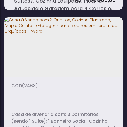
R$
1.350.000,00
Suítes), Cozinha Equipada, Piscina
Área Externa; Luminárias Internas e...
Aquecida e Garagem para 4 Carros em
Jardim das Orquídeas - Avaré
3
3
1
dormitório(s)
banheiro(s)
sala(s)
2
4
338m²
suíte(s)
vaga(s)
terreno:
178m
frente:
(2463)
Casa de alvenaria com: 3 Dormitórios
(sendo 1 Suíte); 1 Banheiro Social; Cozinha