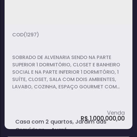
2
2
2
dormitório(s)
banheiro(s)
suíte(s)
(1297)
SOBRADO DE ALVENARIA SENDO NA PARTE
SUPERIOR 1 DORMITÓRIO, CLOSET E BANHEIRO
SOCIAL E NA PARTE INFERIOR 1 DORMITÓRIO, 1
SUÍTE, CLOSET, SALA COM DOIS AMBIENTES,
LAVABO, COZINHA, ESPAÇO GOURMET COM
CHURRASQUEIRA, LAVANDERIA, BANHEIRO
SOCIAL, GARAGEM PARA 2 CARROS.
R$
1.000.000,00
Casa com 2 quartos, Jardim das
Orquídeas - Avaré