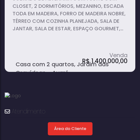
CLOSET, 2 DORMITÓRIOS, MEZANINO, ESCADA
TODA EM MADEIRA, FORRO DE MADEIRA NOBRE,
TÉRREO COM COZINHA PLANEJADA, SALA DE
JANTAR, SALA DE ESTAR, ESPAÇO GOURMET,
PORTÃO ELETRÔNICO, GARAGEM PARA 2
CARROS.
R$
1.400.000,00
Casa com 2 quartos, Jardim das
Orquídeas - Avaré
Atendimento
Área do Cliente
2
1
1
dormitório(s)
banheiro(s)
suíte(s)