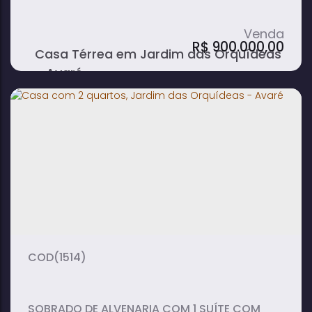
QUINTAL E GARAGEM COBERTA PARA 4
CARROS.
R$
900.000,00
Casa Térrea em Jardim das Orquídeas
- Avaré
3
2
1
dormitório(s)
banheiro(s)
suíte(s)
109m²
4
305m²
total:
vaga(s)
útil:
(1514)
SOBRADO DE ALVENARIA COM 1 SUÍTE COM