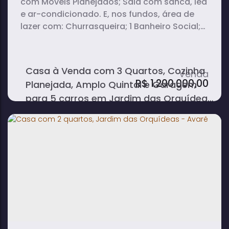
com Móveis Planejados; Sala com sanca, led
e ar-condicionado. E, nos fundos, área de
lazer com: Churrasqueira; 1 Banheiro Social;
Lavanderia; Amplo Quintal na lateral;
Garagem para 5 carros. Imóvel aceita
financiamento.
Casa à Venda com 3 Quartos, Cozinha
R$
1.200.000,00
Planejada, Amplo Quintal e Garagem
para 5 carros em Jardim das Orquídeas
- Avaré
3
3
1
dormitório(s)
banheiro(s)
sala(s)
1
134m²
5
suíte(s)
total:
vaga(s)
377m²
terreno: