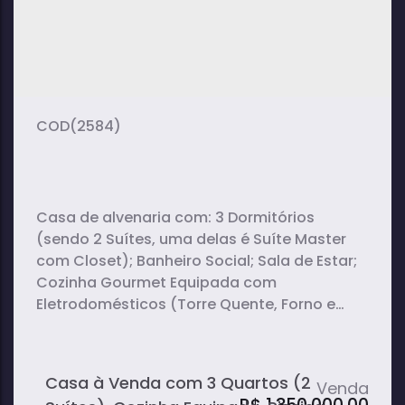
(2584)
Casa de alvenaria com: 3 Dormitórios
(sendo 2 Suítes, uma delas é Suíte Master
com Closet); Banheiro Social; Sala de Estar;
Cozinha Gourmet Equipada com
Eletrodomésticos (Torre Quente, Forno e
Microondas, Cooktop e Cervejeira);
Lavanderia; Quarto de Despejo; Lavabo;
Piscina Aquecida; Garagem para 4 Carros
Casa à Venda com 3 Quartos (2
(sendo 2 cobertos); Rede de Câmeras na