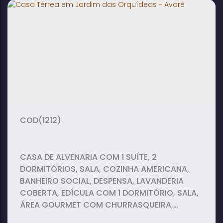
2
3
2
dormitório(s)
banheiro(s)
suíte(s)
2
vaga(s)
(1212)
CASA DE ALVENARIA COM 1 SUÍTE, 2
DORMITÓRIOS, SALA, COZINHA AMERICANA,
BANHEIRO SOCIAL, DESPENSA, LAVANDERIA
COBERTA, EDÍCULA COM 1 DORMITÓRIO, SALA,
ÁREA GOURMET COM CHURRASQUEIRA,
COZINHA AMERICANA E BANHEIRO SOCIAL,