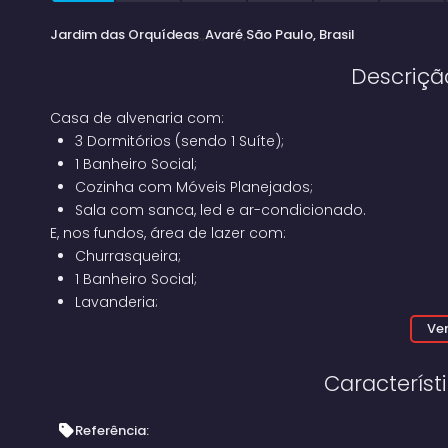
Jardim das Orquídeas
Avaré
São Paulo, Brasil
Descriçã
Casa de alvenaria com:
3 Dormitórios (sendo 1 Suíte);
1 Banheiro Social;
Cozinha com Móveis Planejados;
Sala com sanca, led e ar-condicionado.
E, nos fundos, área de lazer com:
Churrasqueira;
1 Banheiro Social;
Lavanderia;
Amplo Quintal na lateral;
Ver
Garagem para 5 carros.
Imóvel aceita
financiamento
.
Característ
Referência: