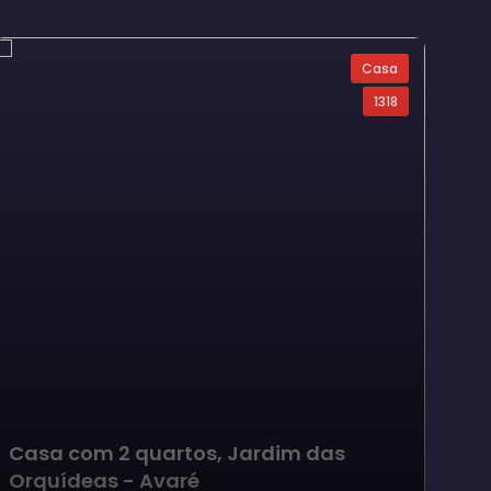
Casa
1318
Casa com 2 quartos, Jardim das
Ca
Orquídeas - Avaré
Su