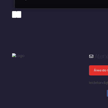
Aten
Área do 
leideland
Jardim das Orquídeas, Avaré, São Paulo, Brasil