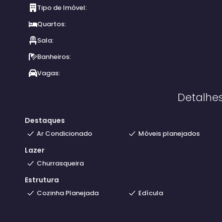
Tipo de Imóvel:
Quartos:
Sala:
Banheiros:
Vagas:
Detalhe
Destaques
Ar Condicionado
Móveis planejados
Lazer
Churrasqueira
Estrutura
Cozinha Planejada
Edícula