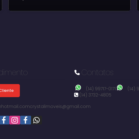
dimento
Contatos
(14) 99717-0171
(14)
Cliente
(14) 3732-4805
i@hotmail.com
crystalimoveis@gmail.com
Jardim das Orquídeas, Avaré, São Paulo, Brasil