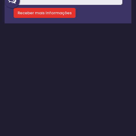
Gostou? Compartilhe
Imóveis relacionados
Casa de Condomínio
2249