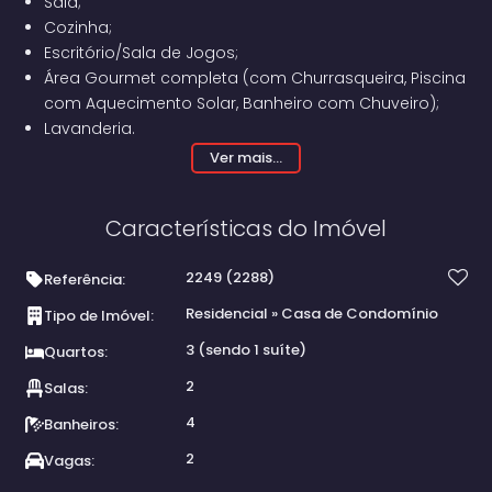
Sala;
Cozinha;
Escritório/Sala de Jogos;
Área Gourmet completa (com Churrasqueira, Piscina
com Aquecimento Solar, Banheiro com Chuveiro);
Lavanderia.
Ver mais...
Todos os chuveiros e torneiras têm água quente com
Características do Imóvel
aquecimento solar.
2249
(2288)
Referência:
O imóvel conta com aterramento contra raios, cerca
Residencial
»
Casa de Condomínio
elétrica e câmeras nas divisas do imóvel.
Tipo de Imóvel:
3 (sendo 1 suíte)
Quartos:
Toda a casa é composta por madeira do tipo cedrinho
2
Salas:
vermelho, incluindo forros, garapeiras e os batentes das
portas.
4
Banheiros:
2
Vagas:
Casa com termino de construção em 2017, e pintada em