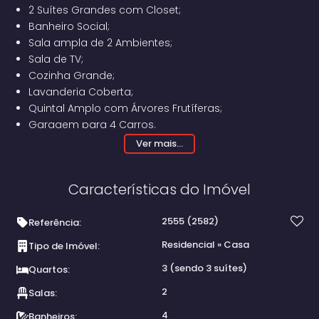
2 Suítes Grandes com Closet;
Banheiro Social;
Sala ampla de 2 Ambientes;
Sala de TV;
Cozinha Grande;
Lavanderia Coberta;
Quintal Amplo com Árvores Frutíferas;
Garagem para 4 Carros.
Edícula de alvenaria com:
Ver mais...
Espaço Gourmet;
1 Suíte;
Características do Imóvel
Piso Superior com Salão Grande Inacabado e
Banheiro.
2555
(2582)
Referência:
Residencial
»
Casa
Tipo de Imóvel:
3 (sendo 3 suítes)
Quartos:
2
Salas:
4
Banheiros: