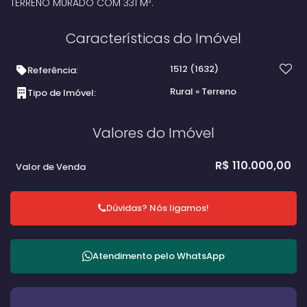
TERRENO MURADO COM 331 M².
Características do Imóvel
1512
(1632)
Referência:
Rural
»
Terreno
Tipo de Imóvel:
Valores do Imóvel
R$
110.000,00
Valor de Venda
Dúvidas? Nós ligamos!
Atendimento pelo
WhatsApp