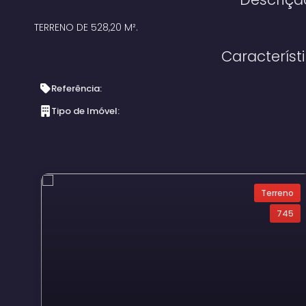
TERRENO DE 528,20 M².
Característ
Referência:
Tipo de Imóvel:
Terreno
745