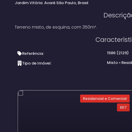
Jardim Vitória
Avaré
São Paulo, Brasil
Descriçã
Terreno misto, de esquina, com 350m².
Característ
1586
(2129)
Referência:
Misto
»
Resid
Tipo de Imóvel:
Residencial e Comercial
867