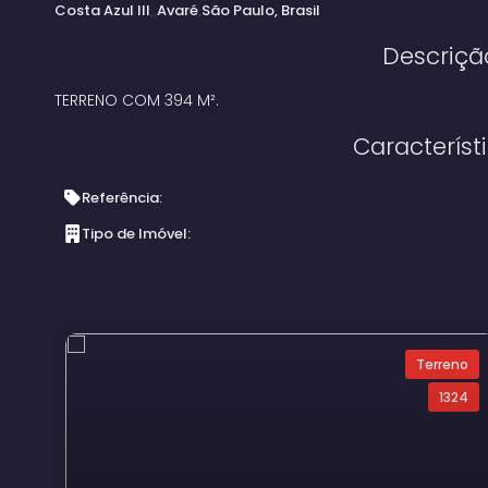
Costa Azul III
Avaré
São Paulo, Brasil
Descriçã
TERRENO COM 394 M².
Característ
Referência:
Tipo de Imóvel:
Terreno
1324