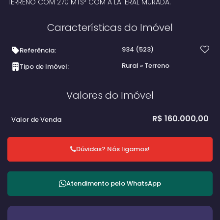
TERRENO COM 270 MTS² COM A LATERAL MURADA.
Características do Imóvel
934
(523)
Referência:
Rural
»
Terreno
Tipo de Imóvel:
Valores do Imóvel
R$
160.000,00
Valor de Venda
Dúvidas? Nós ligamos!
Atendimento pelo
WhatsApp