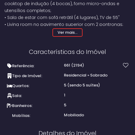
cooktop de indução (4 bocas), forno micro-ondas e
utensílios completos;
•
Sala de estar com sofá retrátil (4 lugares), TV de 55"
•
Living room no pavimento superior com 2 pontronas;
•
Área gourmet completa, com churrasqueira embutida,
Ver mais...
móveis planejados e mesa de madeira com
capacidade para 12 pessoas;
Características do Imóvel
•
Espaçosa área externa com piscina, banheiro
e lavanderia equipada;
661
(2194)
•
V
aranda panorâmica no pavimento superior.
Referência:
Residencial
»
Sobrado
Tipo de Imóvel:
5 (sendo 5 suítes)
Quartos:
1
Sala:
5
Banheiros:
Mobiliado
Mobílias:
Detalhes do Imóvel