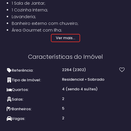
1 Sala de Jantar;
1 Cozinha Interna;
Lavanderia;
Banheiro externo com chuveiro;
Área Gourmet com Ilha;
Garagem coberta para 2 Carros;
Ver mais...
Quintal nos fundos com espaço para construir
piscina.
Características do Imóvel
2264
(2302)
Referência:
Residencial
»
Sobrado
Tipo de Imóvel:
4 (sendo 4 suítes)
Quartos:
2
Salas:
5
Banheiros:
2
Vagas: