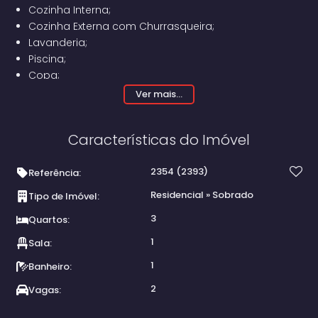
Cozinha Interna;
Cozinha Externa com Churrasqueira;
Lavanderia;
Piscina;
Copa;
2 Lavabos;
Ver mais...
Garagem para 2 carros + 1 moto.
Características do Imóvel
2354
(2393)
Referência:
Residencial
»
Sobrado
Tipo de Imóvel:
3
Quartos:
1
Sala:
1
Banheiro:
2
Vagas: