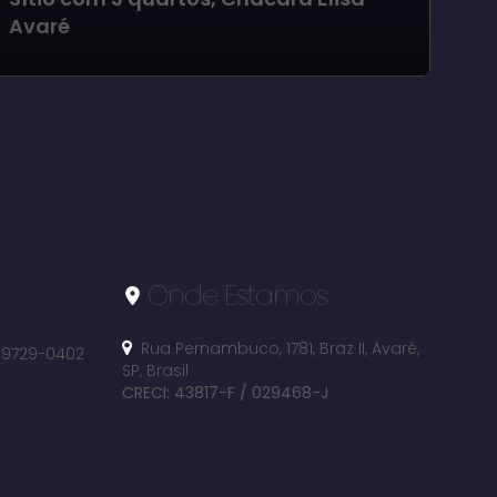
Avaré
Onde Estamos
Rua Pernambuco
,
1781
,
Braz II
,
Avaré
,
 99729-0402
SP
,
Brasil
CRECI: 43817-F / 029468-J
Chácara Elisa, Avaré, São Paulo, Brasil
Ava