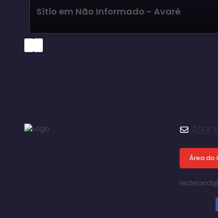
Sítio em Não Informado - Avaré
Aten
Área do 
leideland
Avaré, São Paulo, Brasil