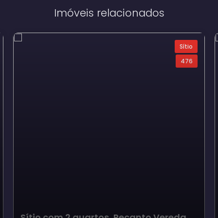
Imóveis relacionados
Sítio
476
Sítio com 2 quartos, Recanto Vereda