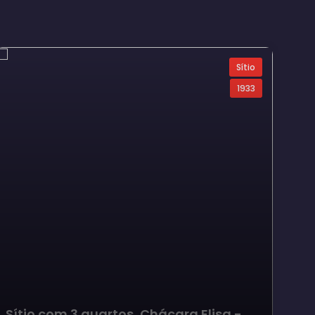
Sítio
1933
Sítio com 3 quartos, Chácara Elisa -