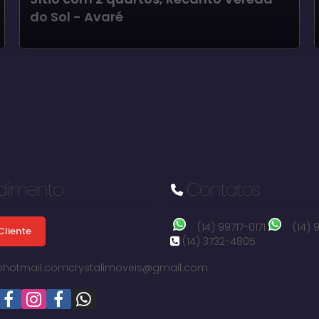
do Sol - Avaré
dimento
Contatos
(14) 99717-0171
(14)
Cliente
(14) 3732-4805
i@hotmail.com
crystalimoveis@gmail.com
Recanto Vereda do Sol, Avaré, São Paulo, Brasil