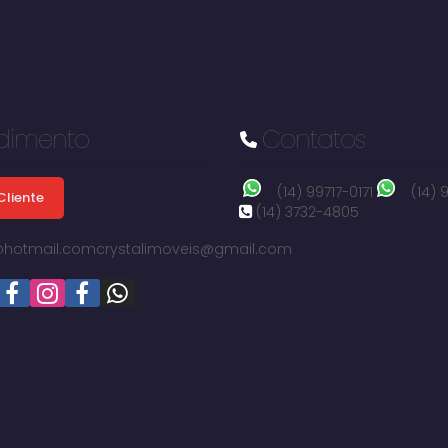
dimento
Contatos
(14) 99717-0171
(14)
Cliente
(14) 3732-4805
i@hotmail.com
crystalimoveis@gmail.com
Parque Residencial Brabância I, Avaré, São Paulo, Brasil