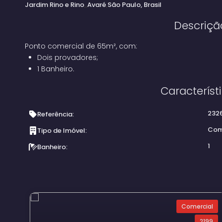
Jardim Rino e Rino
Avaré
São Paulo, Brasil
Descriçã
Ponto comercial de 65m², com:
Dois provadores;
1 Banheiro.
Característ
232
Referência:
Com
Tipo de Imóvel:
1
Banheiro:
Comercial
2199