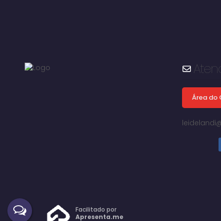
Aten
Área do 
leideland
Centro, Avaré, São Paulo, Brasil