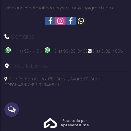
2000m²
útil:
leidelandi@hotmail.com
crystalimoveis@gmail.com
Contatos
(14) 99717-0171
(14) 99729-0402
(14) 3732-4805
Onde Estamos
Rua Pernambuco
,
1781
,
Braz II
,
Avaré
,
SP
,
Brasil
CRECI: 43817-F / 029468-J