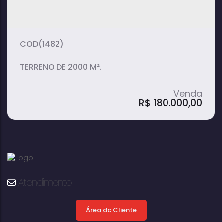
2000m²
terreno:
(1482)
TERRENO DE 2000 M².
R$
180.000,00
Atendimento
Terreno, Royal Park - Avaré
Área do Cliente