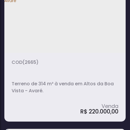
Terreno à Venda Murado e Plano com
300m² em Colina da Boa Vista - Avaré
300m²
terreno:
(2665)
Terreno de 314 m² à venda em Altos da Boa
Vista - Avaré.
R$
220.000,00