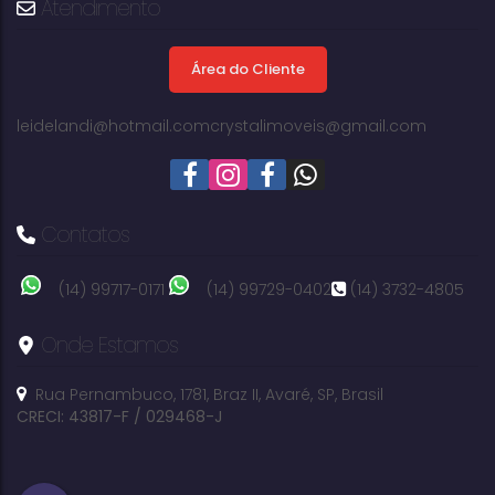
Atendimento
Área do Cliente
leidelandi@hotmail.com
crystalimoveis@gmail.com
Contatos
(14) 99717-0171
(14) 99729-0402
(14) 3732-4805
Onde Estamos
Rua Pernambuco
,
1781
,
Braz II
,
Avaré
,
SP
,
Brasil
CRECI: 43817-F / 029468-J