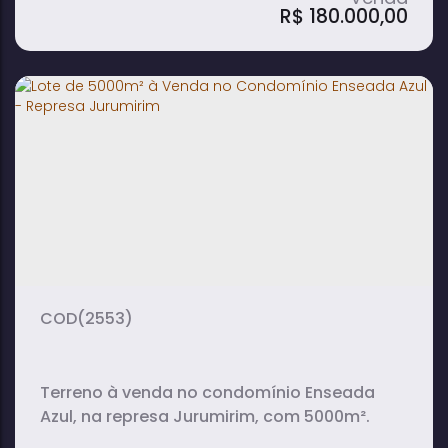
R$
180.000,00
Terreno de 371,20m² à venda em São
Rogério II - Avaré.
371m²
terreno:
(2553)
Terreno à venda no condomínio Enseada
Azul, na represa Jurumirim, com 5000m².