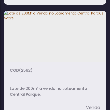
Terreno à Venda com 330 m² na Reserva
do Horto - Avaré
330m²
25m
15m
terreno:
fundos:
frente:
(2562)
Lote de 200m² à venda no Loteamento
Central Parque.