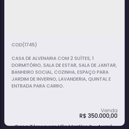
3
2
2
dormitório(s)
banheiro(s)
sala(s)
135m²
2
135m²
total:
vaga(s)
útil:
197m²
terreno:
(1745)
CASA DE ALVENARIA COM 2 SUÍTES, 1
DORMITÓRIO, SALA DE ESTAR, SALA DE JANTAR,
BANHEIRO SOCIAL, COZINHA, ESPAÇO PARA
JARDIM DE INVERNO, LAVANDERIA, QUINTAL E
ENTRADA PARA CARRO.
R$
350.000,00
Casa Térrea em Vila Martins II - Avaré