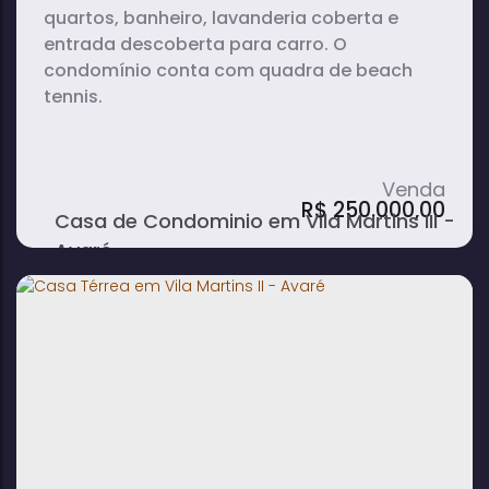
quartos, banheiro, lavanderia coberta e
entrada descoberta para carro. O
condomínio conta com quadra de beach
tennis.
R$
250.000,00
Casa de Condominio em Vila Martins III -
Avaré
3
1
75m²
dormitório(s)
banheiro(s)
total:
1
75m²
185m²