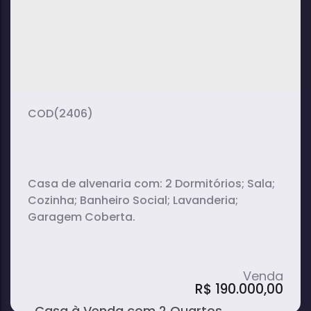
2
1
1
dormitório(s)
banheiro(s)
sala(s)
(2406)
Casa de alvenaria com: 2 Dormitórios; Sala;
Cozinha; Banheiro Social; Lavanderia;
Garagem Coberta.
R$
190.000,00
Casa à Venda com 2 Quartos,