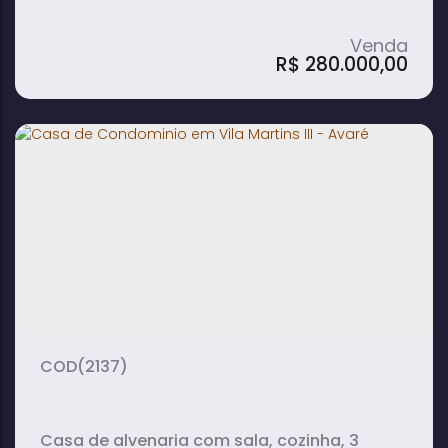
3 Cômodos com Laje; 1 Banheiro; Garagem
para Moto. Todas as casas com
R$
280.000,00
abastecimento individual de energia e de
água.
Terreno de 250m² à Venda com 3 Casas
em Vila Martins III - Avaré
3
banheiro(s)
(2137)
Casa de alvenaria com sala, cozinha, 3