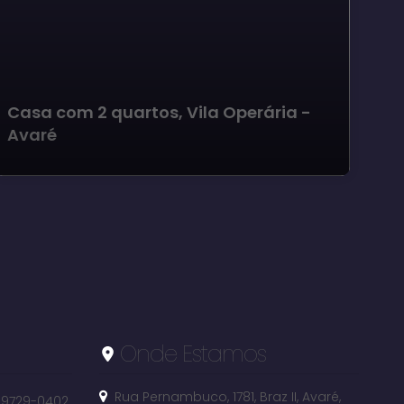
Casa com 2 quartos, Vila Operária -
Avaré
Onde Estamos
Rua Pernambuco
,
1781
,
Braz II
,
Avaré
,
 99729-0402