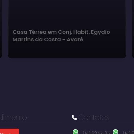
Casa Térrea em Conj. Habit. Egydio
Martins da Costa - Avaré
dimento
Contatos
(14) 99717-0171
(14)