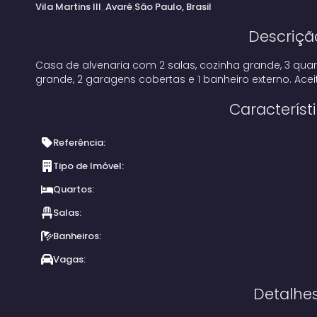
Vila Martins III
Avaré
São Paulo, Brasil
Descriçã
Casa de alvenaria com 2 salas, cozinha grande, 3 quarto
grande, 2 garagens cobertas e 1 banheiro externo. Acei
Característ
Referência:
Tipo de Imóvel:
Quartos:
Salas:
Banheiros:
Vagas:
Detalhe