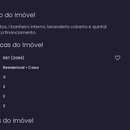
o do Imóvel
s, 1 banheiro interno, lavanderia coberta e quintal
ta financiamento.
icas do Imóvel
597
(2084)
Residencial
»
Casa
3
2
2
2
s do Imóvel