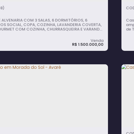
8)
 ALVENARIA COM 3 SALAS, 6 DORMITÓRIOS, 6
Cas
OS SOCIAL, COPA, COZINHA, LAVANDERIA COVERTA,
ampl
OURMET COM COZINHA, CHURRASQUEIRA E VARANDA,
de T
L E GARAGEM COBERTA PARA 4 CARROS.
cris
qua
com
R$
1.500.000,00
ilum
Casa Térrea em Morada do Sol - Avaré
itório(s)
6
banheiro(s)
750m²
total:
4
vaga(s)
933m²
útil: