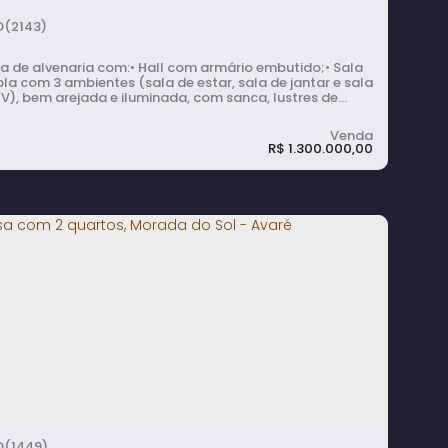
(2143)
a de alvenaria com:• Hall com armário embutido;• Sala
a com 3 ambientes (sala de estar, sala de jantar e sala
V), bem arejada e iluminada, com sanca, lustres de
tal e paredes revestidas com placas de gesso;• 2
rtos amplos com ventilador de teto + 1 suíte master
 ar condicionado e escritório com móveis planejados e
R$
1.300.000,00
inação, closet com armários planejados,...
Casa Térrea em Morada do Sol - Avaré
3
dormitório(s)
3
banheiro(s)
3
sala(s)
1
suíte(s)
235m²
total:
2 ~ 4
vaga(s)
235m²
útil:
415m²
terreno:
(1449)