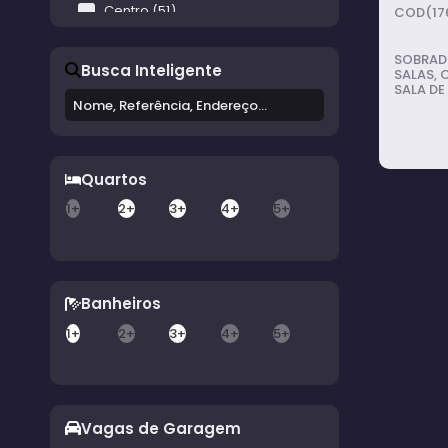
Centro (51)
(17
Chácara Elisa (7)
Chácara Recanto da Vó Pepina (2)
SOBRADO
Busca Inteligente
Chácara Tinoco (3)
SALAS, 
SALA DE
Chácara Varginha (3)
PISCIN
Colina da Boa Vista (9)
ARMÁRIO
Colina Verde (7)
Conjunto Brasil Novo (4)
Quartos
Conjunto Habitacional Água Branca (2)
Conjunto Habitacional Altos da Boa Vista (8)
1+
2+
3+
4+
5+
Conjunto Habitacional Camargo (2)
Conjunto Habitacional Doutor Antônio Francisco Inocêncio (1)
Conjunto Habitacional Duílio Contrucci Gambini (3)
Conjunto Habitacional Egydio Martins da Costa (7)
Banheiros
Conjunto Habitacional Mario Emílio Bannwart (1)
Costa Azul I (10)
1+
2+
3+
4+
5+
Costa Azul II (4)
Costa Azul III (5)
Distrito Industrial Primavera (2)
Estância Brabância (2)
4
do
Vagas de Garagem
Green Village (1)