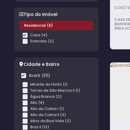
(70
Tipo do Imóvel
CASA DE
BANHEIR
Residencial (6)
ÁREA G
QUINTA
Casa (4)
Sobrado (2)
Cidade e Bairro
Avaré (511)
Mirante do Horto (1)
Terras de São Marcos II (1)
Água Branca (2)
Alto (9)
Alto da Colina I (1)
Alto da Colina II (3)
Altos da Boa Vista (3)
6
dorm
Braz II (13)