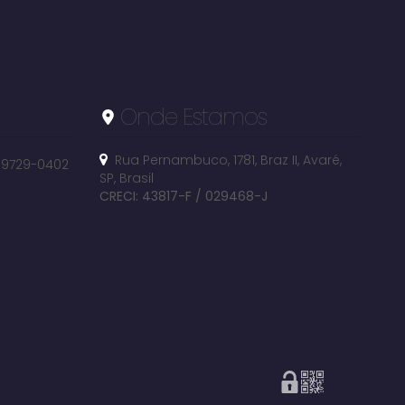
Onde Estamos
Rua Pernambuco
,
1781
,
Braz II
,
Avaré
,
 99729-0402
SP
,
Brasil
CRECI: 43817-F / 029468-J