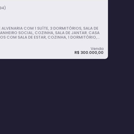
94)
 ALVENARIA COM 1 SUÍTE, 3 DORMITÓRIOS, SALA DE
BANHEIRO SOCIAL, COZINHA, SALA DE JANTAR. CASA
OS COM SALA DE ESTAR, COZINHA, 1 DORMITÓRIO,
O SOCIAL. QUINTAL COM CHURRASQUEIRA,
M PARA 1 CARRO.
R$
300.000,00
 com 3 quartos, Conjunto Habitacional
or Antônio Francisco Inocêncio - Avaré
rmitório(s)
1
banheiro(s)
1
suíte(s)
1
vaga(s)