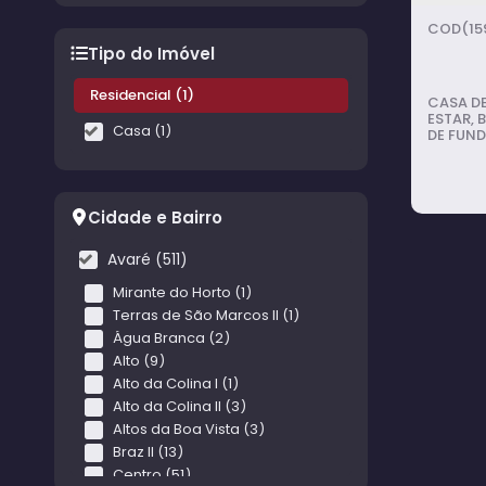
(15
Tipo do Imóvel
Residencial (1)
CASA DE
ESTAR, 
Casa (1)
DE FUND
BANHEIR
GARAGE
Cidade e Bairro
Avaré (511)
Mirante do Horto (1)
Terras de São Marcos II (1)
Casa
Água Branca (2)
Alto (9)
Dout
Alto da Colina I (1)
Alto da Colina II (3)
Altos da Boa Vista (3)
Braz II (13)
Centro (51)
3
do