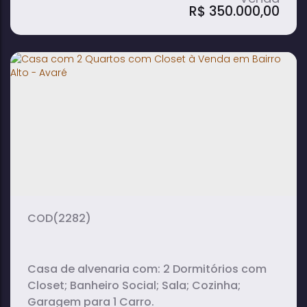
R$
350.000,00
Casa à Venda com 3 Quartos, Copa e
Cozinha no Bairro Alto - Avaré
3
2
1
dormitório(s)
banheiro(s)
sala(s)
(2282)
Casa de alvenaria com: 2 Dormitórios com
Closet; Banheiro Social; Sala; Cozinha;
Garagem para 1 Carro.