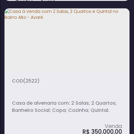
Centro - Avaré
3
7
5
dormitório(s)
banheiro(s)
sala(s)
1
2
suíte(s)
vaga(s)
(2522)
Casa de alvenaria com: 2 Salas; 2 Quartos;
Banheiro Social; Copa; Cozinha; Quintal.
R$
350.000,00