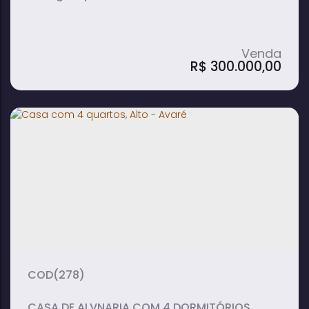
R$
300.000,00
Casa com 2 Quartos com Closet à
Venda em Bairro Alto - Avaré
2
1
1
dormitório(s)
banheiro(s)
sala(s)
1
vaga(s)
(278)
CASA DE ALVNARIA COM 4 DORMITÓRIOS,