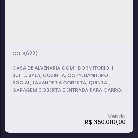
2
1
1
dormitório(s)
banheiro(s)
suíte(s)
125m²
2
338m²
total:
vaga(s)
útil:
(622)
CASA DE ALVENARIA COM 1 DORMITÓRIO, 1
SUÍTE, SALA, COZINHA, COPA, BANHEIRO
SOCIAL, LAVANDERIA COBERTA, QUINTAL,
GARAGEM COBERTA E ENTRADA PARA CARRO.
R$
350.000,00