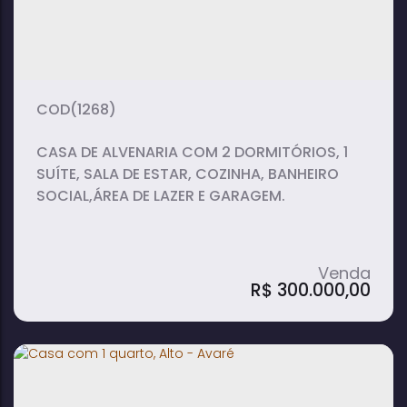
1
1
1
dormitório(s)
banheiro(s)
suíte(s)
100m²
total:
(1268)
CASA DE ALVENARIA COM 2 DORMITÓRIOS, 1
SUÍTE, SALA DE ESTAR, COZINHA, BANHEIRO
SOCIAL,ÁREA DE LAZER E GARAGEM.
R$
300.000,00
Casa com 2 quartos, Alto - Avaré