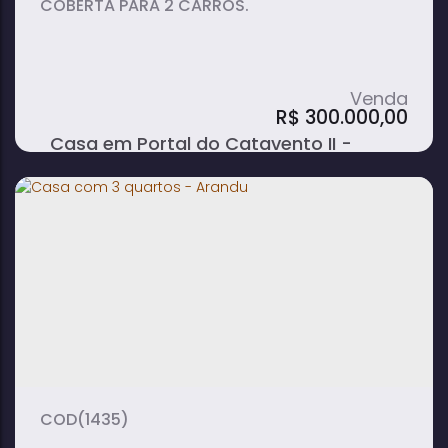
COBERTA PARA 2 CARROS.
R$
300.000,00
Casa em Portal do Catavento II -
Arandu
3
2
1
dormitório(s)
banheiro(s)
sala(s)
1
110m²
2
suíte(s)
total:
vaga(s)
110m²
501m²
útil:
terreno:
(1435)