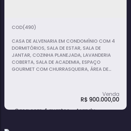
2
1
1
dormitório(s)
banheiro(s)
suíte(s)
147m²
253m²
total:
útil:
(490)
CASA DE ALVENARIA EM CONDOMÍNIO COM 4
DORMITÓRIOS, SALA DE ESTAR, SALA DE
JANTAR, COZINHA PLANEJADA, LAVANDERIA
COBERTA, SALA DE ACADEMIA, ESPAÇO
GOURMET COM CHURRASQUEIRA, ÁREA DE
LAZER COM PISCINA E QUIÓSQUE, 3 BANHEIROS
SOCIAL E QUINTAL AMPLO.
R$
900.000,00
Casa com 4 quartos - Arandu