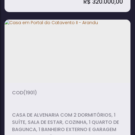
R$
320.000,00
Casa Térrea em Centro - Arandu
2
2
1
dormitório(s)
banheiro(s)
sala(s)
2 ~ 5
vaga(s)
(1901)
CASA DE ALVENARIA COM 2 DORMITÓRIOS, 1
SUÍTE, SALA DE ESTAR, COZINHA, 1 QUARTO DE
BAGUNCA, 1 BANHEIRO EXTERNO E GARAGEM