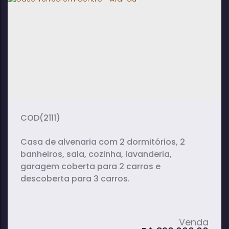
2
2
2
dormitório(s)
banheiro(s)
sala(s)
1
105m²
3
suíte(s)
total:
vaga(s)
259m²
terreno:
(2111)
Casa de alvenaria com 2 dormitórios, 2
banheiros, sala, cozinha, lavanderia,
garagem coberta para 2 carros e
descoberta para 3 carros.