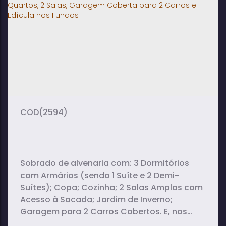
3
4
121m²
banheiro(s)
sala(s)
total:
261m²
terreno:
(2594)
Sobrado de alvenaria com: 3 Dormitórios
com Armários (sendo 1 Suíte e 2 Demi-
Suítes); Copa; Cozinha; 2 Salas Amplas com
Acesso à Sacada; Jardim de Inverno;
Garagem para 2 Carros Cobertos. E, nos
fundos: Quintal; Área de Lazer com