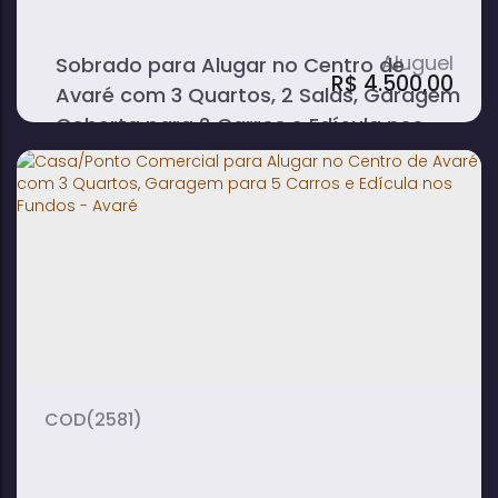
Churrasqueira; Lavanderia Coberta; Edícula
com 1 Quarto, Banheiro e Quarto de Despejo.
Sobrado para Alugar no Centro de
Imóvel versátil, com possibilidade de
R$
4.500,00
Avaré com 3 Quartos, 2 Salas, Garagem
locação para clínicas,...
Coberta para 2 Carros e Edícula nos
Fundos
3
3
2
dormitório(s)
banheiro(s)
sala(s)
3
2
suíte(s)
vaga(s)
(2581)