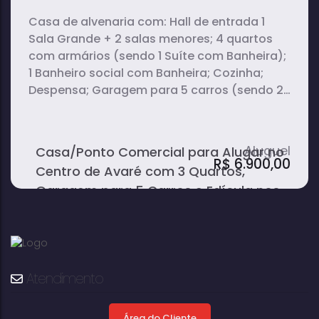
Casa de alvenaria com: Hall de entrada 1
Sala Grande + 2 salas menores; 4 quartos
com armários (sendo 1 Suíte com Banheira);
1 Banheiro social com Banheira; Cozinha;
Despensa; Garagem para 5 carros (sendo 2
cobertos) Edícula nos fundos com: 1 Quarto;
Cozinha; Banheiro Externo; 1 Quarto de
Despejo; 1 Salão. Quintal com Pé de Limão;
Casa/Ponto Comercial para Alugar no
Lavanderia.
R$
6.900,00
Centro de Avaré com 3 Quartos,
Garagem para 5 Carros e Edícula nos
Fundos - Avaré
Atendimento
Área do Cliente