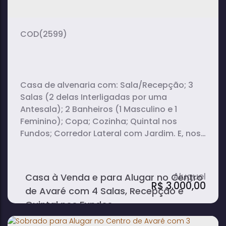
(2599)
Casa de alvenaria com: Sala/Recepção; 3
Salas (2 delas Interligadas por uma
Antesala); 2 Banheiros (1 Masculino e 1
Feminino); Copa; Cozinha; Quintal nos
Fundos; Corredor Lateral com Jardim. E, nos
fundos: 1 Sala; 1 Banheiro; Lavanderia
Coberta. Imóvel ideal para
clínica/consultório/escritório. Aceita
Casa à Venda e para Alugar no Centro
financiamento!
R$
3.000,00
de Avaré com 4 Salas, Recepção e
Quintal nos Fundos