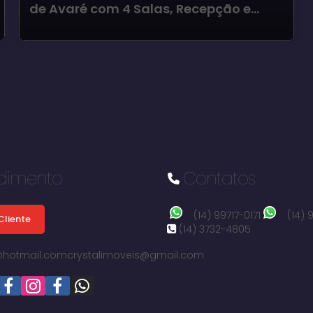
de Avaré com 4 Salas, Recepção e
Quintal nos Fundos
dimento
Contatos
(14) 99717-0171
(14)
Cliente
(14) 3732-4805
i@hotmail.com
crystalimoveis@gmail.com
Braz II, Avaré, São Paulo, Brasil