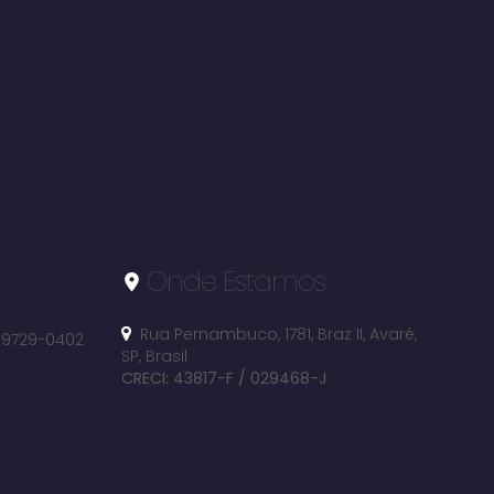
Onde Estamos
Rua Pernambuco
,
1781
,
Braz II
,
Avaré
,
 99729-0402
SP
,
Brasil
CRECI: 43817-F / 029468-J