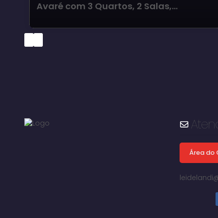
Avaré com 3 Quartos, 2 Salas,
Garagem Coberta para 2 Carros e
Edícula nos Fundos
Aten
Área do 
leideland
Centro, Avaré, São Paulo, Brasil