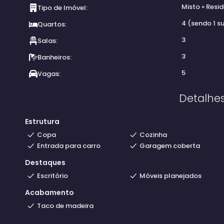
Misto
»
Resid
Lavanderia.
Tipo de Imóvel:
4 (sendo 1 su
Quartos:
3
Salas:
3
Banheiros:
5
Vagas:
Detalhe
Estrutura
Copa
Cozinha
Entrada para carro
Garagem coberta
Destaques
Escritório
Móveis planejados
Acabamento
Taco de madeira