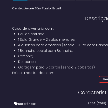
Centro
Avaré
São Paulo, Brasil
Descriçã
Casa de alvenaria com:
Hall de entrada
1 Sala Grande + 2 salas menores;
4 quartos com armários (sendo 1 Suíte com Banhei
1 Banheiro social com Banheira;
Cozinha;
Despensa;
Garagem para 5 carros (sendo 2 cobertos)
Edícula nos fundos com:
1 Quarto;
Ver
Cozinha;
Banheiro Externo;
Característ
1 Quarto de Despejo;
1 Salão.
2554
(2581)
Referência:
Quintal com Pé de Limão;