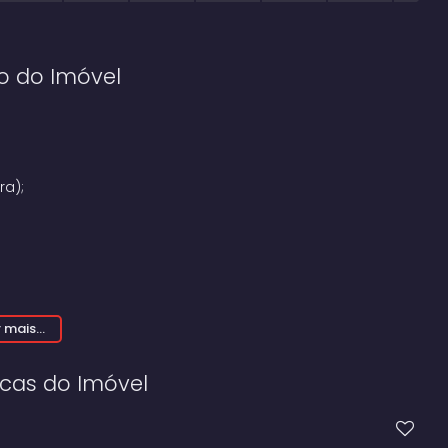
o do Imóvel
ra);
 mais...
icas do Imóvel