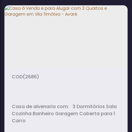
Edícula no Centro - Avaré
3
1
1
dormitório(s)
banheiro(s)
sala(s)
1
suíte(s)
(2686)
Casa de alvenaria com: 3 Dormitórios Sala
Cozinha Banheiro Garagem Coberta para 1
Carro