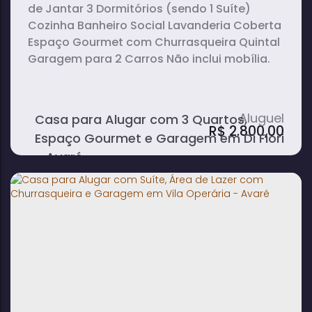
de Jantar 3 Dormitórios (sendo 1 Suíte)
Cozinha Banheiro Social Lavanderia Coberta
Espaço Gourmet com Churrasqueira Quintal
Garagem para 2 Carros Não inclui mobília.
Casa para Alugar com 3 Quartos,
R$
2.800,00
Espaço Gourmet e Garagem em Di Fiori
- Avaré
3
2
1
dormitório(s)
banheiro(s)
sala(s)
1
2
suíte(s)
vaga(s)