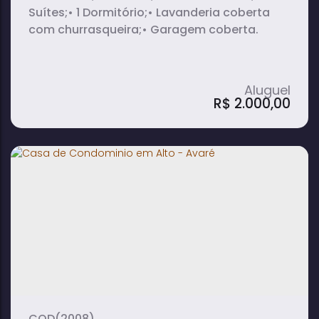
Suítes;• 1 Dormitório;• Lavanderia coberta
com churrasqueira;• Garagem coberta.
R$
2.000,00
Casa Térrea em Vila Três Marias - Avaré
3
2
1
dormitório(s)
banheiro(s)
sala(s)
2
1
suíte(s)
vaga(s)
(2008)