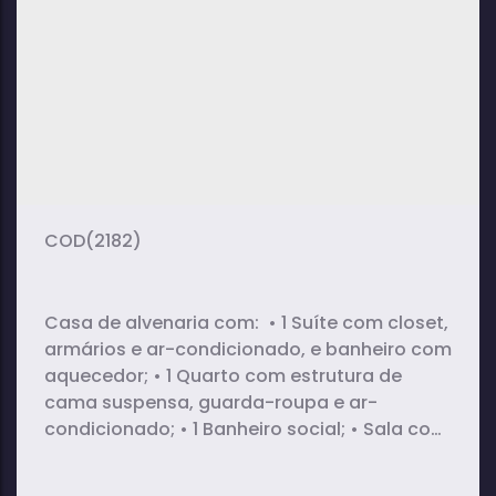
2
1
1
dormitório(s)
banheiro(s)
sala(s)
1
vaga(s)
(2182)
Casa de alvenaria com: • 1 Suíte com closet,
armários e ar-condicionado, e banheiro com
aquecedor; • 1 Quarto com estrutura de
cama suspensa, guarda-roupa e ar-
condicionado; • 1 Banheiro social; • Sala com
cozinha integrada (com mesa de 2,5m em
mármore, armários planejados, cooktop e