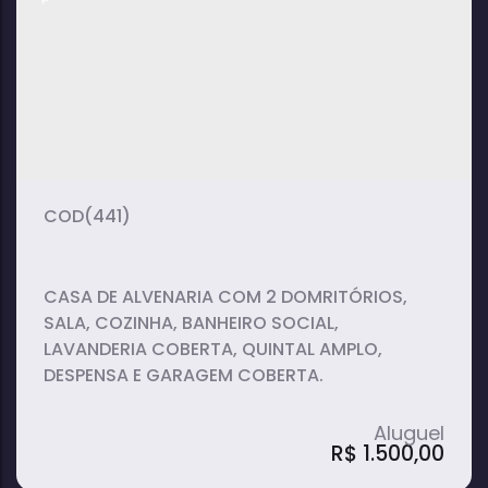
2
1
1
dormitório(s)
banheiro(s)
suíte(s)
1
vaga(s)
(441)
CASA DE ALVENARIA COM 2 DOMRITÓRIOS,
SALA, COZINHA, BANHEIRO SOCIAL,
LAVANDERIA COBERTA, QUINTAL AMPLO,
DESPENSA E GARAGEM COBERTA.
R$
1.500,00