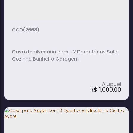
1
1
1
dormitório(s)
banheiro(s)
suíte(s)
2
vaga(s)
(2668)
Casa de alvenaria com: 2 Dormitórios Sala
Cozinha Banheiro Garagem
R$
1.000,00
Casa para Alugar com 2 Quartos, Sala e
Garagem em Bairro Camargo - Avaré