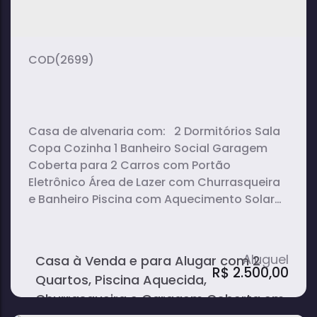
2
1
1
dormitório(s)
banheiro(s)
sala(s)
2
vaga(s)
(2699)
Casa de alvenaria com: 2 Dormitórios Sala
Copa Cozinha 1 Banheiro Social Garagem
Coberta para 2 Carros com Portão
Eletrônico Área de Lazer com Churrasqueira
e Banheiro Piscina com Aquecimento Solar
Área do Terreno: 273 m² Área Construída: 120
m²
Casa à Venda e para Alugar com 2
R$
2.500,00
Quartos, Piscina Aquecida,
Churrasqueira e Garagem Coberta em