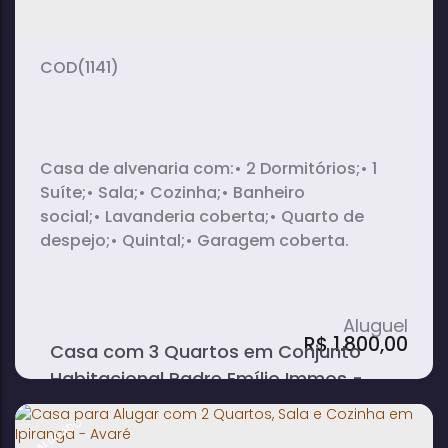
(1141)
Casa de alvenaria com:• 2 Dormitórios;• 1
Suíte;• Sala;• Cozinha;• Banheiro
social;• Lavanderia coberta;• Quarto de
despejo;• Quintal;• Garagem coberta.
R$
1.800,00
Casa com 3 Quartos em Conjunto
Habitacional Padre Emílio Immos -
Avaré
ALUGADO