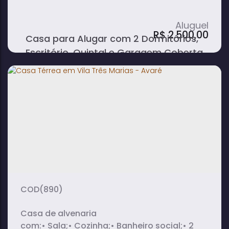
R$
2.500,00
Casa para Alugar com 2 Dormitórios,
Escritório, Quintal e Garagem Coberta
no Centro - Avaré
2 ~ 3
1
dormitório(s)
banheiro(s)
1
sala(s)
(890)
Casa de alvenaria
com:• Sala;• Cozinha;• Banheiro social;• 2