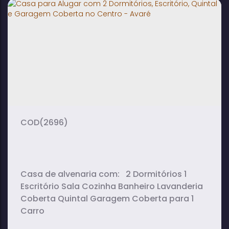
São Rogério - Avaré
2
2
1
dormitório(s)
banheiro(s)
sala(s)
2
vaga(s)
(2696)
Casa de alvenaria com: 2 Dormitórios 1
Escritório Sala Cozinha Banheiro Lavanderia
Coberta Quintal Garagem Coberta para 1
Carro