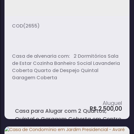
2
1
1
dormitório(s)
banheiro(s)
sala(s)
(2655)
Casa de alvenaria com: 2 Dormitórios Sala
de Estar Cozinha Banheiro Social Lavanderia
Coberta Quarto de Despejo Quintal
Garagem Coberta
R$
2.500,00
Casa para Alugar com 2 Quartos,
Quintal e Garagem Coberta em Centro
- Avaré