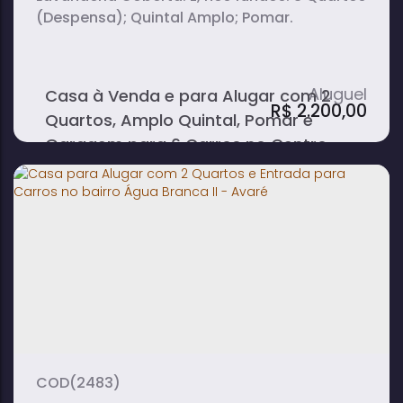
(Despensa); Quintal Amplo; Pomar.
Casa à Venda e para Alugar com 2
R$
2.200,00
Quartos, Amplo Quintal, Pomar e
Garagem para 6 Carros no Centro -
Avaré
2
1
1
dormitório(s)
banheiro(s)
sala(s)
4
vaga(s)
(2483)