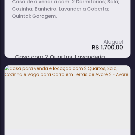
Casa de alvenaria com: 2 Dormitórios; Sala;
Cozinha; Banheiro; Lavanderia Coberta;
Quintal; Garagem.
R$
1.700,00
Casa com 2 Quartos, Lavanderia
Coberta, Quintal e Garagem para
Alugar no Centro - Avaré
2
1
1
dormitório(s)
banheiro(s)
sala(s)
2
vaga(s)