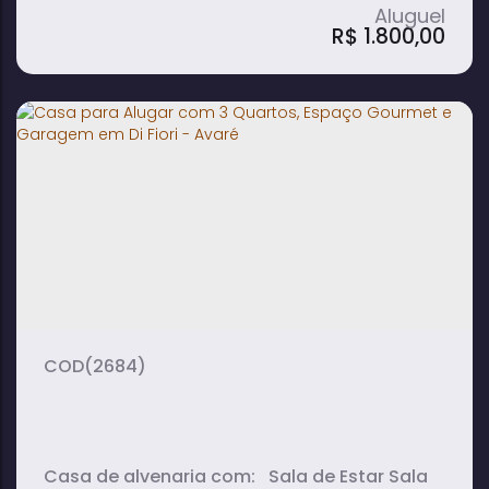
R$
1.800,00
Casa à Venda e para Alugar com 3
Quartos e Garagem em Vila Timóteo -
Avaré
3
1
1
dormitório(s)
banheiro(s)
sala(s)
(2684)
Casa de alvenaria com: Sala de Estar Sala