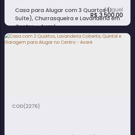
Casa para Alugar com 3 Quartos (1
R$
3.500,00
Suíte), Churrasqueira e Lavanderia em
Centro - Avaré
3
3
1
dormitório(s)
banheiro(s)
sala(s)
1
2
suíte(s)
vaga(s)
(2276)