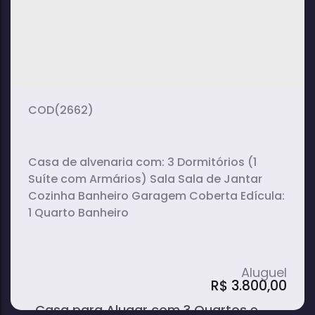
2
1
1
dormitório(s)
banheiro(s)
sala(s)
1
vaga(s)
(2662)
Casa de alvenaria com: 3 Dormitórios (1
Suíte com Armários) Sala Sala de Jantar
Cozinha Banheiro Garagem Coberta Edícula:
1 Quarto Banheiro
R$
3.800,00
Casa para Alugar com 3 Quartos e