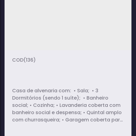
2
1
1
dormitório(s)
banheiro(s)
sala(s)
1
1
suíte(s)
vaga(s)
(136)
Casa de alvenaria com: • Sala; • 3
Dormitórios (sendo 1 suíte); • Banheiro
social; • Cozinha; • Lavanderia coberta com
banheiro social e despensa; • Quintal amplo
com churrasqueira; • Garagem coberta para
2 carros.