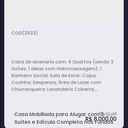
(2533)
Casa de alvenaria com: 4 Quartos (sendo 3
Suítes, 1 delas com Hidromassagem); 1
Banheiro Social; Sala de Estar; Copa;
Cozinha; Despensa; Área de Lazer com
Churrasqueira; Lavanderia Coberta;
Garagem para 4 Carros (sendo 2 Cobertos);
Jardim na Frente e em um dos Corredores
Externos. A casa principal está toda
Casa Mobiliada para Alugar com 3
mobiliada. Todos os quartos com ar-
R$
8.000,00
Suítes e Edícula Completa nos Fundos
condicionado e móveis planejados. E, nos...