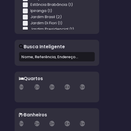
Estância Brabância (1)
Ipiranga (1)
Jardim Brasil (2)
Jardim Di Fiori (1)
Jardim Presidencial (1)
Jardim São Paulo (2)
Residencial Água Branca II (1)
Busca Inteligente
Residencial Armando Paula Assis (1)
Residencial São Rogério (1)
Residencial Village (1)
Vila Aires (1)
Vila Operária (1)
Quartos
Vila Timóteo (1)
Vila Três Marias (1)
1+
2+
3+
4+
5+
Banheiros
1+
2+
3+
4+
5+