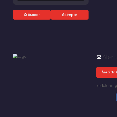
Buscar
Limpar
Aten
Área do 
leideland