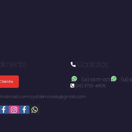
dimento
Contatos
(14) 99717-0171
(14)
Cliente
(14) 3732-4805
i@hotmail.com
crystalimoveis@gmail.com