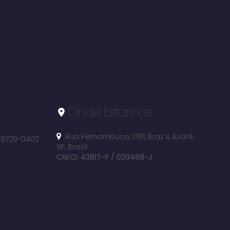
Onde Estamos
Rua Pernambuco
,
1781
,
Braz II
,
Avaré
,
 99729-0402
SP
,
Brasil
CRECI: 43817-F / 029468-J