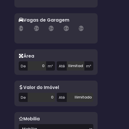
Vagas de Garagem
1+
2+
3+
4+
5+
Área
De
m²
Até
m²
Valor do Imóvel
De
Até
Mobilia
Mobília