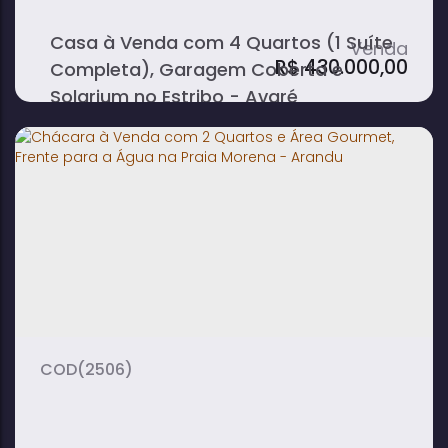
Casa à Venda com 4 Quartos (1 Suíte
R$
430.000,00
Completa), Garagem Coberta e
Solarium no Estribo - Avaré
4
3
1
dormitório(s)
banheiro(s)
sala(s)
1
250m²
2
suíte(s)
total:
vaga(s)
600m²
terreno:
(2506)