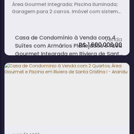
Área Gourmet Integrada; Piscina Iluminada;
Garagem para 2 carros. Imóvel com sistema
de ar condicionado, à beira da Represa
Jurumirim, com uma linda vista para a
represa e o pôr do sol.
Casa de Condomínio à Venda com 4
R$
1.600.000,00
Suítes com Armários Planejados e Área
Gourmet Integrada em Riviera de Santa
Cristina I - Arandu
4
5
2
dormitório(s)
banheiro(s)
sala(s)
4
450m²
2
suíte(s)
total:
vaga(s)
1100m²
terreno: