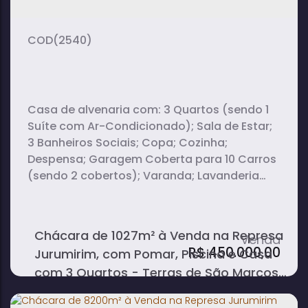
5000m²
terreno:
(2540)
Casa de alvenaria com: 3 Quartos (sendo 1
Suíte com Ar-Condicionado); Sala de Estar;
3 Banheiros Sociais; Copa; Cozinha;
Despensa; Garagem Coberta para 10 Carros
(sendo 2 cobertos); Varanda; Lavanderia
Coberta. A propriedade conta também com:
Pomar; Piscina; Câmeras Internas e Externas;
Alarme; Churrasqueira com Forno e Fogão à
Chácara de 1027m² à Venda na Represa
Lenha; Portão Eletrônico Automático;
R$
450.000,00
Jurumirim, com Pomar, Piscina e Casa
Energia...
com 3 Quartos - Terras de São Marcos
- Avaré