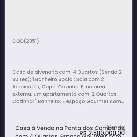
3
2
2
dormitório(s)
banheiro(s)
sala(s)
2000m²
terreno:
(2351)
Casa de alvenaria com: 4 Quartos (Sendo 2
Suites); 1 Banheiro Social; Sala com 2
Ambientes; Copa; Cozinha. E, na área
externa, um apartamento com: 2 Quartos;
Cozinha; 1 Banheiro. E espaço Gourmet com:
2 Banheiros; Bancada de Madeira;
Churrasqueira; Forno à Lenha; Fogão à
Lenha; Despensa; Piscina.
Casa à Venda na Ponta dos Cambarás,
R$
2.500.000,00
com 4 Quartos, Espaço Gourmet com