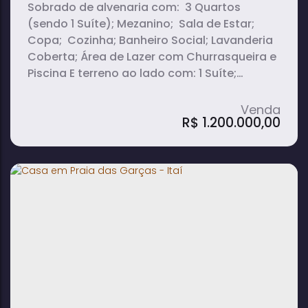
Sobrado de alvenaria com: 3 Quartos
(sendo 1 Suíte); Mezanino; Sala de Estar;
Copa; Cozinha; Banheiro Social; Lavanderia
Coberta; Área de Lazer com Churrasqueira e
Piscina E terreno ao lado com: 1 Suíte;
Garagem para Barco; Garagem descoberta
para Carros.
R$
1.200.000,00
Casa Sobrado de Condominio em
Represa - Avaré
2
2
2
dormitório(s)
banheiro(s)
suíte(s)