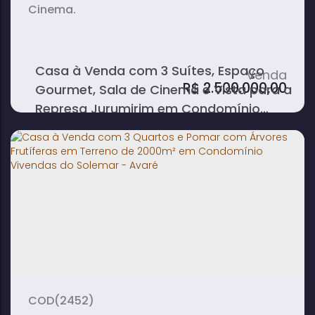
Cinema.
Casa à Venda com 3 Suítes, Espaço
R$
2.500.000,00
Gourmet, Sala de Cinema e Vista para a
Represa Jurumirim em Condomínio
Quinta da Primavera - Itaí
3
4
2
dormitório(s)
banheiro(s)
sala(s)
3
333m²
2
suíte(s)
total:
vaga(s)
500m²
terreno:
(2452)