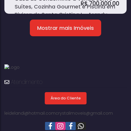
R$
700.000,00
Suítes, Cozinha Gourmet e Piscina em
Riviera de Santa Cristina I - Arandu
Mostrar mais Imóveis
3
3
2
dormitório(s)
banheiro(s)
sala(s)
3
2
600m²
suíte(s)
vaga(s)
terreno:
Atendimento
Área do Cliente
leidelandi@hotmail.com
crystalimoveis@gmail.com