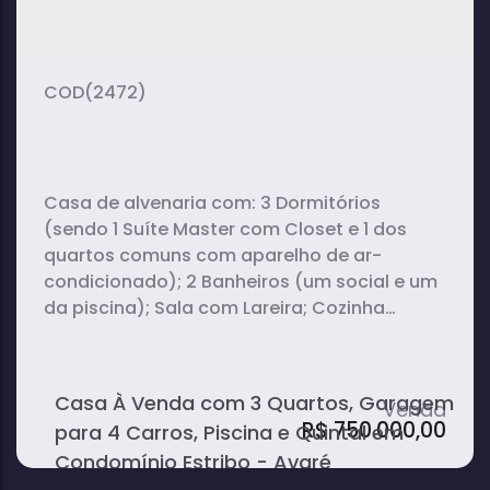
1
170m²
3
suíte(s)
total:
vaga(s)
600m²
terreno:
(2472)
Casa de alvenaria com: 3 Dormitórios
(sendo 1 Suíte Master com Closet e 1 dos
quartos comuns com aparelho de ar-
condicionado); 2 Banheiros (um social e um
da piscina); Sala com Lareira; Cozinha
Integrada (com ilha, fogão de indução,
mesa em granito São Gabriel e armários
planejados); Garagem para 4 carros (sendo
Casa À Venda com 3 Quartos, Garagem
2 cobertos); Piscina; Quintal; Churrasqueira.
R$
750.000,00
para 4 Carros, Piscina e Quintal em
Destaque para os...
Condomínio Estribo - Avaré