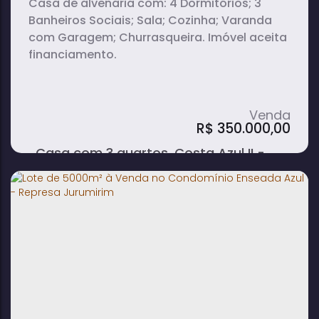
Casa de alvenaria com: 4 Dormitórios; 3
Banheiros Sociais; Sala; Cozinha; Varanda
com Garagem; Churrasqueira. Imóvel aceita
financiamento.
R$
350.000,00
Casa com 3 quartos, Costa Azul II -
Avaré
4
3
1
dormitório(s)
banheiro(s)
sala(s)
2
vaga(s)