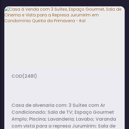
Avaré
3
3
2
dormitório(s)
banheiro(s)
sala(s)
1
2
suíte(s)
vaga(s)
(2481)
Casa de alvenaria com: 3 Suítes com Ar
Condicionado; Sala de TV; Espaço Gourmet
Amplo; Piscina; Lavanderia; Lavabo; Varanda
com vista para a represa Jurumirim; Sala de