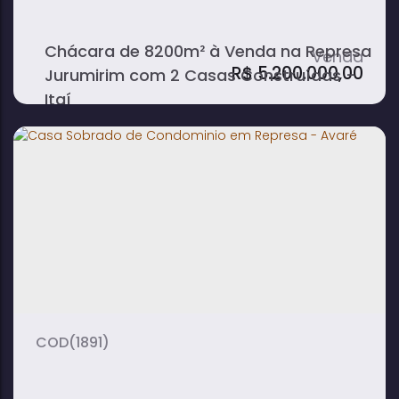
Chácara de 8200m² à Venda na Represa
R$
5.200.000,00
Jurumirim com 2 Casas Construídas -
Itaí
6
2
2
dormitório(s)
banheiro(s)
sala(s)
8
8200m²
54m
vaga(s)
terreno:
fundos:
45m
210m
frente:
lado direito:
(1891)
180m
lado esquerdo: