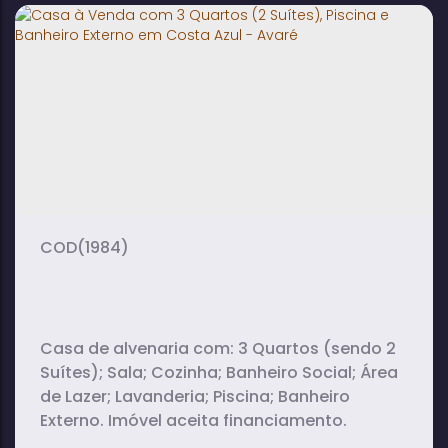
3
1
1
dormitório(s)
banheiro(s)
sala(s)
1
132m²
4
suíte(s)
total:
vaga(s)
600m²
terreno:
(1984)
Casa de alvenaria com: 3 Quartos (sendo 2
Suítes); Sala; Cozinha; Banheiro Social; Área
de Lazer; Lavanderia; Piscina; Banheiro
Externo. Imóvel aceita financiamento.