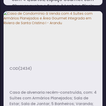
Churrasqueira e Forno à Lenha e Piscina
- Avaré
6
6
2
dormitório(s)
banheiro(s)
sala(s)
2
2
600m²
suíte(s)
vaga(s)
terreno:
(2434)
Casa de alvenaria recém-construída, com: 4
Suítes com Armários Planejados; Sala de
Estar; Sala de Jantar; 5 Banheiros; Varanda;