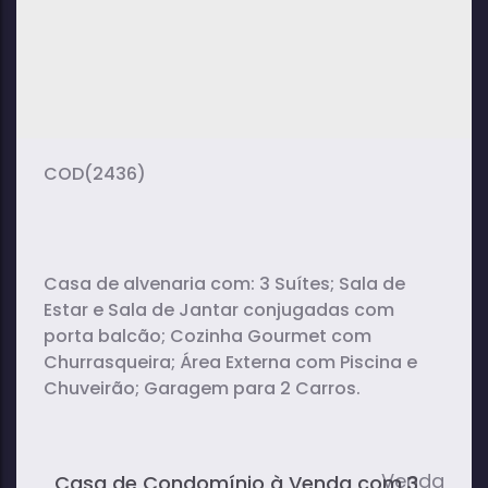
2
2
2
dormitório(s)
banheiro(s)
sala(s)
2
vaga(s)
(2436)
Casa de alvenaria com: 3 Suítes; Sala de
Estar e Sala de Jantar conjugadas com
porta balcão; Cozinha Gourmet com
Churrasqueira; Área Externa com Piscina e
Chuveirão; Garagem para 2 Carros.
Casa de Condomínio à Venda com 3