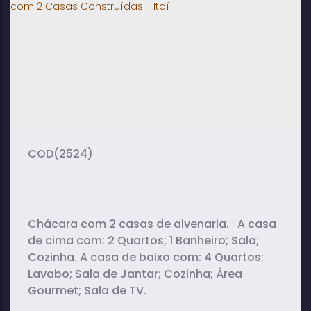
3
4
1
dormitório(s)
banheiro(s)
sala(s)
1
210m²
10
suíte(s)
total:
vaga(s)
1027m²
terreno:
(2524)
Chácara com 2 casas de alvenaria. A casa
de cima com: 2 Quartos; 1 Banheiro; Sala;
Cozinha. A casa de baixo com: 4 Quartos;
Lavabo; Sala de Jantar; Cozinha; Área
Gourmet; Sala de TV.