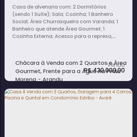
Casa de alvenaria com: 2 Dormitórios
(sendo 1 Suíte); Sala; Cozinha; 1 Banheiro
Social; Área Churrasqueira com Varanda; 1
Banheiro que atende Área Gourmet; 1
Cozinha Externa; Acesso para a represa,
último lote de frente para a água. Imóvel
aceita financiamento.
Chácara à Venda com 2 Quartos e Área
R$
430.000,00
Gourmet, Frente para a Água na Praia
Morena - Arandu
2
3
1
dormitório(s)
banheiro(s)
sala(s)