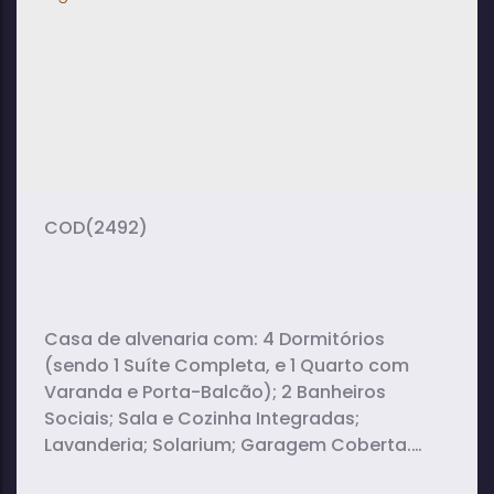
3
4
1
dormitório(s)
banheiro(s)
sala(s)
3
170m²
2
suíte(s)
total:
vaga(s)
527m²
terreno:
(2492)
Casa de alvenaria com: 4 Dormitórios
(sendo 1 Suíte Completa, e 1 Quarto com
Varanda e Porta-Balcão); 2 Banheiros
Sociais; Sala e Cozinha Integradas;
Lavanderia; Solarium; Garagem Coberta.
Imóvel aceita financiamento.