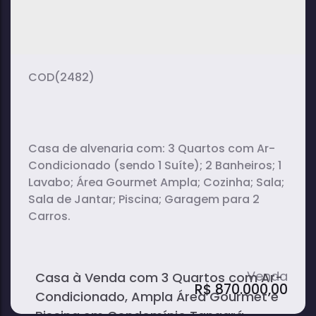
3
2
1
dormitório(s)
banheiro(s)
sala(s)
1
6000m²
suíte(s)
terreno:
(2482)
Casa de alvenaria com: 3 Quartos com Ar-
Condicionado (sendo 1 Suíte); 2 Banheiros; 1
Lavabo; Área Gourmet Ampla; Cozinha; Sala;
Sala de Jantar; Piscina; Garagem para 2
Carros.
Casa à Venda com 3 Quartos com Ar-
R$
870.000,00
Condicionado, Ampla Área Gourmet e
Piscina em Condomínio Tangará -