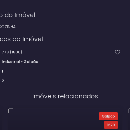
o do Imóvel
COZINHA.
icas do Imóvel
779
(1800)
Industrial
»
Galpão
1
2
Imóveis relacionados
Galpão
1620