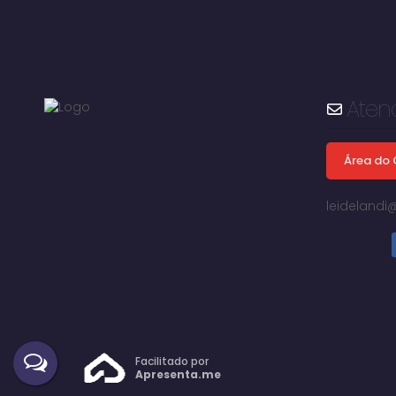
Aten
Área do 
leideland
Avaré, São Paulo, Brasil