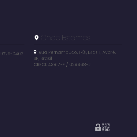
Onde Estamos
Rua Pernambuco
,
1781
,
Braz II
,
Avaré
,
 99729-0402
SP
,
Brasil
CRECI: 43817-F / 029468-J
Jardim Tropical, Avaré, São Paulo, Brasil