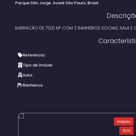
Parque São Jorge
Avaré
São Paulo, Brasil
Descriçã
BARRACÃO DE 712,5 M² COM 2 BANHEIROS SOCIAIS, SALA E 
Característ
Referência:
Tipo de Imóvel:
Sala:
Banheiros:
Galpão
1520