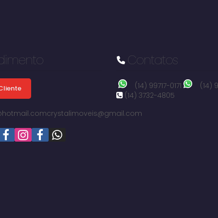
dimento
Contatos
(14) 99717-0171
(14)
Cliente
(14) 3732-4805
i@hotmail.com
crystalimoveis@gmail.com
Vila São João, Avaré, São Paulo, Brasil