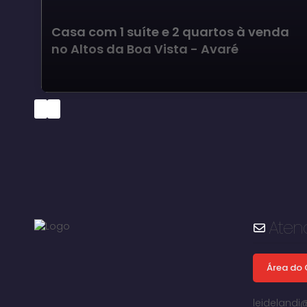
Casa com 1 suíte e 2 quartos à venda
no Altos da Boa Vista - Avaré
Aten
Área do 
leideland