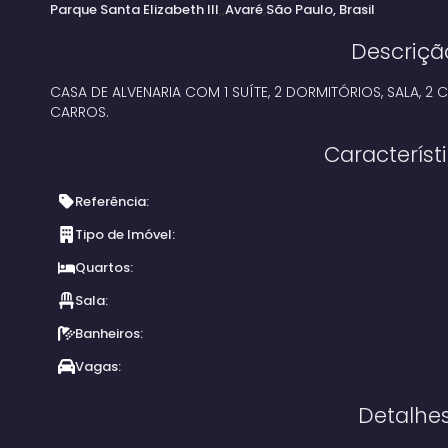
Parque Santa Elizabeth III
Avaré
São Paulo, Brasil
Descriçã
CASA DE ALVENARIA COM 1 SUÍTE, 2 DORMITÓRIOS, SALA, 2
CARROS.
Característ
Referência:
Tipo de Imóvel:
Quartos:
Sala:
Banheiros:
Vagas:
Detalhe