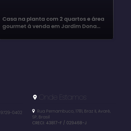
Ca
Casa na planta com 2 quartos e área
Qu
gourmet à venda em Jardim Dona
Ar
Laura - Avaré
Onde Estamos
Rua Pernambuco
,
1781
,
Braz II
,
Avaré
,
 99729-0402
SP
,
Brasil
CRECI: 43817-F / 029468-J