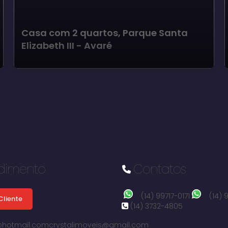
Casa com 2 quartos, Parque Santa
Elizabeth III - Avaré
dimento
Contatos
(14) 99717-0171
(14)
Cliente
(14) 3732-4805
i@hotmail.com
crystalimoveis@gmail.com