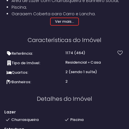
Área de Lazer com Churrasqueira e Banheiro Social;
Piscina;
Garagem Coberta para Carro e Lancha.
Ver mais...
Características do Imóvel
1174
(464)
Referência:
Residencial
»
Casa
Tipo de Imóvel:
2 (sendo 1 suíte)
Quartos:
2
Banheiros:
Detalhes do Imóvel
Lazer
Churrasqueira
Piscina