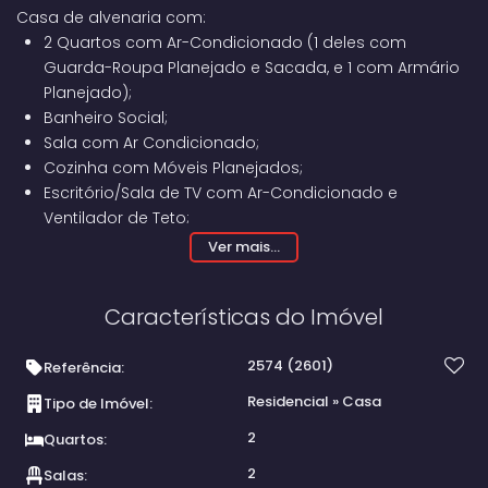
Casa de alvenaria com:
2 Quartos com Ar-Condicionado (1 deles com
Guarda-Roupa Planejado e Sacada, e 1 com Armário
Planejado);
Banheiro Social;
Sala com Ar Condicionado;
Cozinha com Móveis Planejados;
Escritório/Sala de TV com Ar-Condicionado e
Ventilador de Teto;
Lavanderia Coberta;
Ver mais...
Área Gourmet com Banheiro, Churrasqueira, Varanda,
Mesa de Sinuca, Ventilador de Teto, e Tanque;
Características do Imóvel
Garagem Coberta para 2 Carros;
Câmeras de Segurança.
2574
(2601)
Referência:
Residencial
»
Casa
Tipo de Imóvel:
2
Quartos:
2
Salas: