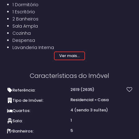
1 Dormitório
1 Escritório
2 Banheiros
Sala Ampla
Cozinha
Despensa
Lavanderia Interna
Quintal
Ver mais...
Garagem Coberta
Características do Imóvel
Edícula com Churrasqueira ,1 Quarto, Banheiro e
Lavanderia
2619
(2635)
Referência:
Residencial
»
Casa
Tipo de Imóvel:
4 (sendo 3 suítes)
Quartos:
1
Sala:
5
Banheiros: