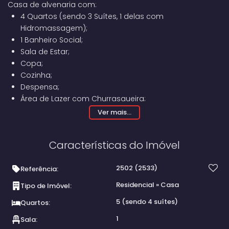
Casa de alvenaria com:
4 Quartos (sendo 3 Suítes, 1 delas com
Hidromassagem);
1 Banheiro Social;
Sala de Estar;
Copa;
Cozinha;
Despensa;
Área de Lazer com Churrasqueira;
Lavanderia Coberta;
Ver mais...
Garagem para 4 Carros (sendo 2 Cobertos);
Jardim na Frente e em um dos Corredores Externos.
Características do Imóvel
A casa principal está
toda mobiliada
. Todos os quartos
com
ar-condicionado
e
móveis planejados
.
2502
(2533)
Referência:
E, nos fundos, edícula com:
Residencial
»
Casa
Tipo de Imóvel:
Sala; Cozinha;
5 (sendo 4 suítes)
Quartos:
Lavanderia Coberta;
1 Banheiro Social;
1
Sala:
1 Suíte.