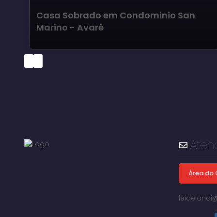
Casa Sobrado em Condominio San
Marino - Avaré
Aten
Área do 
leideland
Vila Santa Izabel, Avaré, São Paulo, Brasil