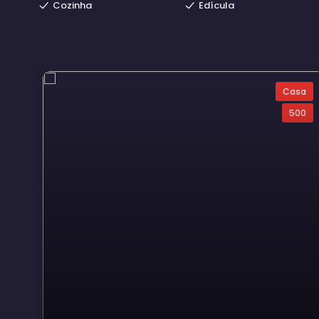
Cozinha
Edícula
Casa
500