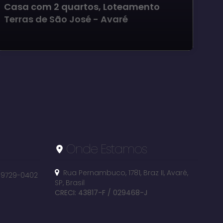
Casa com 2 quartos, Loteamento
Ca
Terras de São José - Avaré
Te
Onde Estamos
Rua Pernambuco
,
1781
,
Braz II
,
Avaré
,
 99729-0402
SP
,
Brasil
CRECI: 43817-F / 029468-J
Loteamento Terras de São José, Avaré, São Paulo,
Brasil
Cen