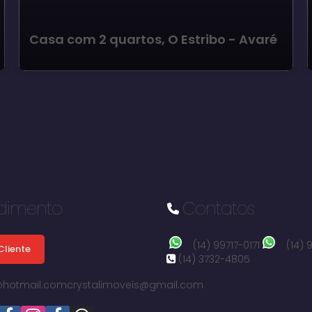
Casa com 2 quartos, O Estribo - Avaré
dimento
Contatos
(14) 99717-0171
(14)
Cliente
(14) 3732-4805
i@hotmail.com
crystalimoveis@gmail.com
O Estribo, Avaré, São Paulo, Brasil