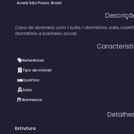
Avaré
São Paulo, Brasil
Descriçã
Casa de alvenaria com 1 suíte, 1 dormitório, sala, cozi
dormitório e banheiro social
Característ
Referência:
Tipo de Imóvel:
Quartos:
Sala:
Banheiros:
Detalhe
Estrutura