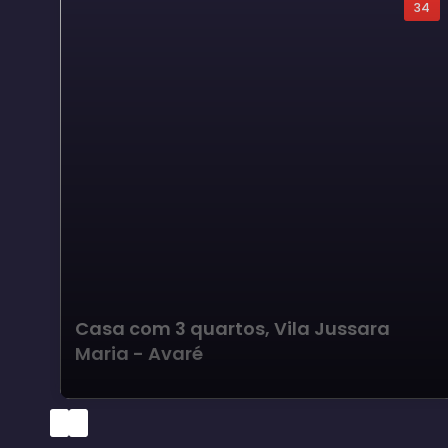
34
Casa com 3 quartos, Vila Jussara
Maria - Avaré