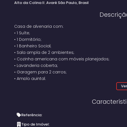
Alto da Colina II
Avaré
São Paulo, Brasil
Descriçã
Casa de alvenaria com:
•
1 Suíte;
•
1 Dormitório;
•
1 Banheiro Social;
•
Sala ampla de 2 ambientes;
•
Cozinha americana com móveis planejados;
•
Lavanderia coberta;
•
Garagem para 2 carros;
•
Amplo quintal.
Ver
Nos fundos, lavanderia, lavabo e área gourmet inaca
elétricas e hidráulicas estão funcionando).
Característ
Referência:
Tipo de Imóvel: