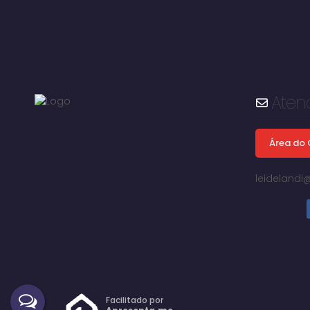
Aten
Área do 
leideland
Vila Jussara Maria, Avaré, São Paulo, Brasil