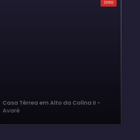
2060
Casa Térrea em Alto da Colina II -
Ca
Avaré
Ga
Su
Av