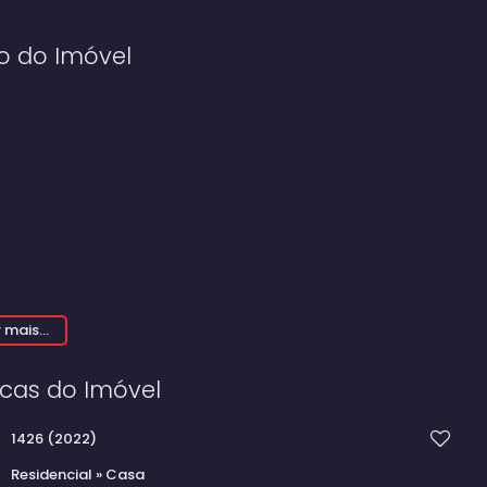
o do Imóvel
 mais...
bados, faltando apenas o acabamento (instalações
icas do Imóvel
1426
(2022)
Residencial
»
Casa