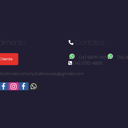
dimento
Contatos
(14) 99717-0171
(14)
Cliente
(14) 3732-4805
i@hotmail.com
crystalimoveis@gmail.com
Alto da Colina II, Avaré, São Paulo, Brasil