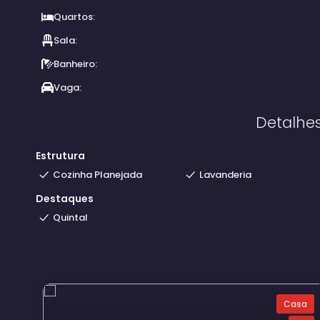
Quartos:
Sala:
Banheiro:
Vaga:
Detalhe
Estrutura
Cozinha Planejada
Lavanderia
Destaques
Quintal
Casa