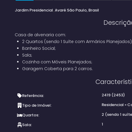
Jardim Presidencial
Avaré
São Paulo, Brasil
Descriçã
Casa de alvenaria com:
2 Quartos (sendo 1 Suíte com Armários Planejados)
Banheiro Social;
Sala;
Cozinha com Móveis Planejados;
Garagem Coberta para 2 carros.
Característ
2419
(2453)
Referência:
Residencial
»
Ca
Tipo de Imóvel:
2 (sendo 1 suít
Quartos:
1
Sala: