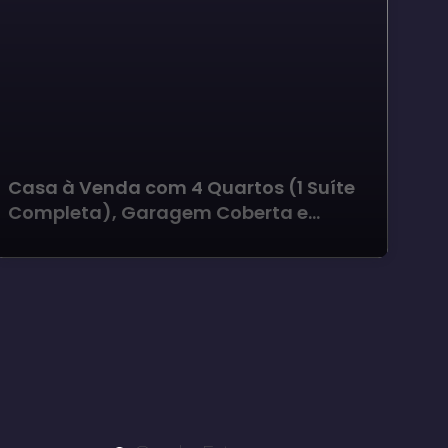
Casa à Venda com 4 Quartos (1 Suíte
Ca
Completa), Garagem Coberta e
Qu
Solarium no Estribo - Avaré
Co
El