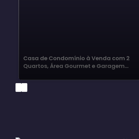
Casa de Condomínio à Venda com 2
Quartos, Área Gourmet e Garagem
para 2 Carros em Jardim Santa
Mônica III - Avaré