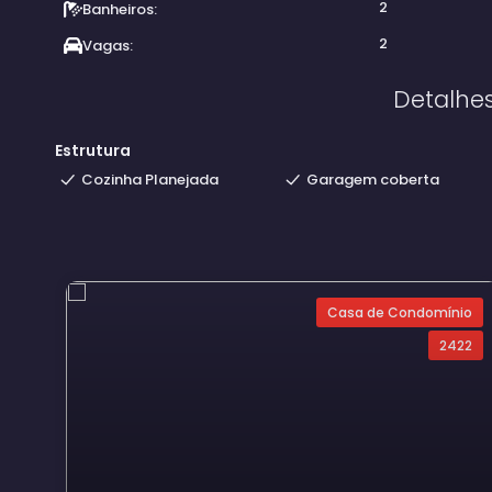
2
Banheiros:
2
Vagas:
Detalhe
Estrutura
Cozinha Planejada
Garagem coberta
Casa de Condomínio
2422