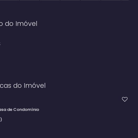
o do Imóvel
;
icas do Imóvel
sa de Condomínio
e)