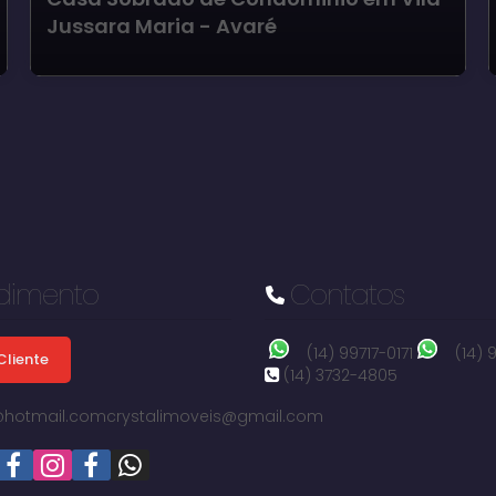
Jussara Maria - Avaré
dimento
Contatos
(14) 99717-0171
(14)
Cliente
(14) 3732-4805
i@hotmail.com
crystalimoveis@gmail.com
Vila Jussara Maria, Avaré, São Paulo, Brasil