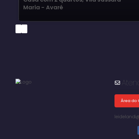
Maria - Avaré
Aten
Área do 
leideland
Vila Jussara Maria, Avaré, São Paulo, Brasil