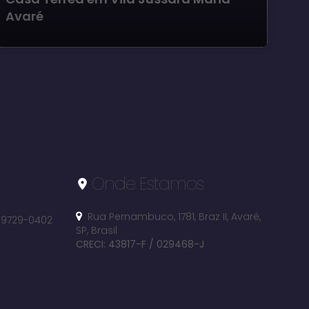
Avaré
Lo
Ju
Onde Estamos
Rua Pernambuco
,
1781
,
Braz II
,
Avaré
,
 99729-0402
SP
,
Brasil
CRECI: 43817-F / 029468-J
Vila Jussara Maria, Avaré, São Paulo, Brasil
Vil