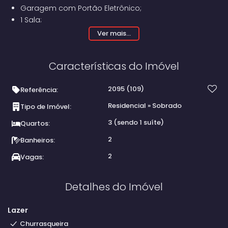
Garagem com Portão Eletrônico;
1 Sala;
3 Quartos (Sendo 1 Suíte);
Ver mais...
1 Banheiro Social;
Copa;
Características do Imóvel
Cozinha;
Lavanderia;
2095
(109)
Despensa;
Referência:
Área de Churrasco fechada, com banheiro.
Residencial
»
Sobrado
Tipo de Imóvel:
3 (sendo 1 suíte)
Quartos:
2
Banheiros:
2
Vagas:
Detalhes do Imóvel
Lazer
Churrasqueira