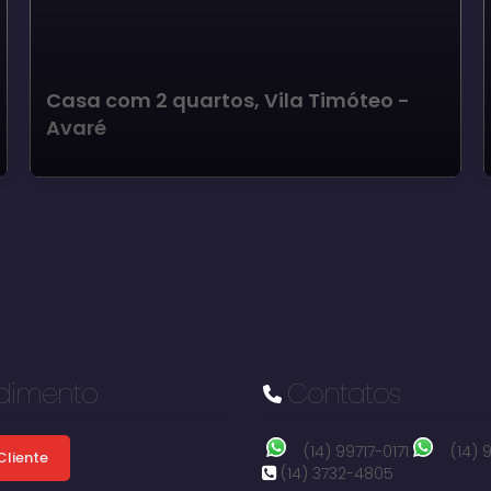
Casa com 2 quartos, Vila Timóteo -
Avaré
dimento
Contatos
(14) 99717-0171
(14)
Cliente
(14) 3732-4805