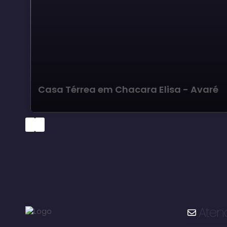
Casa Térrea em Chacara Elisa - Avaré
Aten