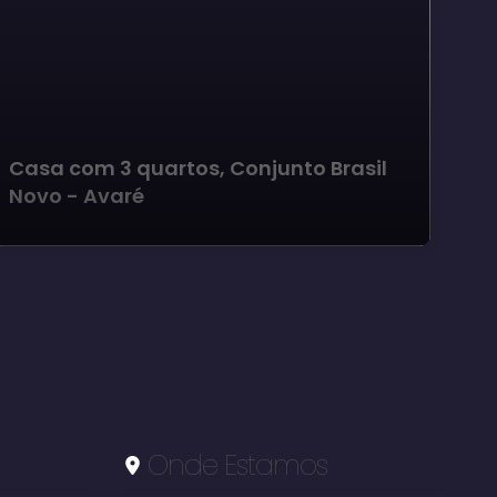
Casa com 3 quartos, Conjunto Brasil
Ca
Novo - Avaré
de
Le
Onde Estamos