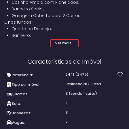
Cozinha Ampla com Planejados;
Banheiro Social;
Garagem Coberta para 2 Carros.
E, nos fundos:
Quarto de Despejo;
Banheiro;
Área de Lazer com Churrasqueira.
Ver mais...
Características do Imóvel
2441
(2475)
Referência:
Residencial
»
Casa
Tipo de Imóvel:
3 (sendo 1 suíte)
Quartos:
1
Sala:
3
Banheiros:
2
Vagas: