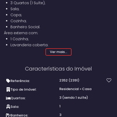
3 Quartos (1 Suíte);
Sala;
Copa;
Cozinha;
Banheiro Social.
Área externa com:
1 Cozinha;
Lavanderia coberta;
1 Banheiro;
Ver mais...
Amplo Espaço Gourmet com Churrasqueira;
Pomar;
Características do Imóvel
Garagem para 3 carros (sendo 2 cobertos).
2352
(2391)
Referência:
Residencial
»
Casa
Tipo de Imóvel:
3 (sendo 1 suíte)
Quartos:
1
Sala:
3
Banheiros: