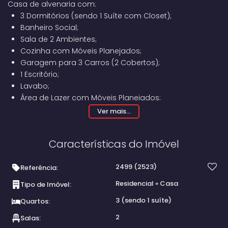
Casa de alvenaria com:
3 Dormitórios (sendo 1 Suíte com Closet);
Banheiro Social;
Sala de 2 Ambientes;
Cozinha com Móveis Planejados;
Garagem para 3 Carros (2 Cobertos);
1 Escritório;
Lavabo;
Área de Lazer com Móveis Planejados;
Quarto de Despejo;
Ver mais...
Banheiro;
Lavanderia Coberta;
Características do Imóvel
Banheira de Hidromassagem nos fundos.
2499
(2523)
Referência:
Residencial
»
Casa
Tipo de Imóvel:
3 (sendo 1 suíte)
Quartos:
2
Salas: