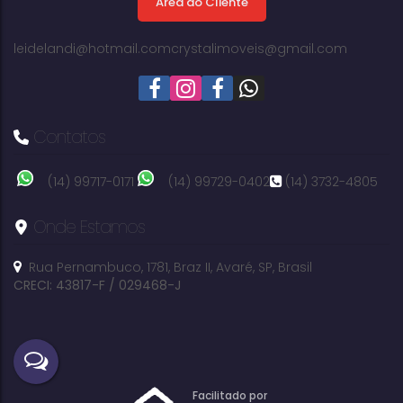
Área do Cliente
315m²
útil:
leidelandi@hotmail.com
crystalimoveis@gmail.com
Contatos
(14) 99717-0171
(14) 99729-0402
(14) 3732-4805
Onde Estamos
Rua Pernambuco
,
1781
,
Braz II
,
Avaré
,
SP
,
Brasil
CRECI: 43817-F / 029468-J