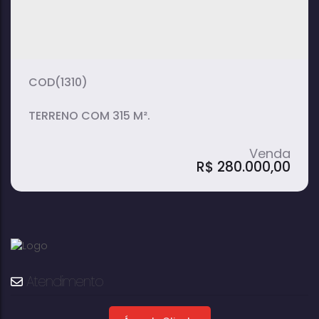
(1310)
TERRENO COM 315 M².
R$
280.000,00
Atendimento
Terreno, Vila Santa Izabel - Avaré