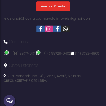
Área do Cliente
275m²
útil:
leidelandi@hotmail.com
crystalimoveis@gmail.com
Contatos
(14) 99717-0171
(14) 99729-0402
(14) 3732-4805
Onde Estamos
Rua Pernambuco
,
1781
,
Braz II
,
Avaré
,
SP
,
Brasil
CRECI: 43817-F / 029468-J