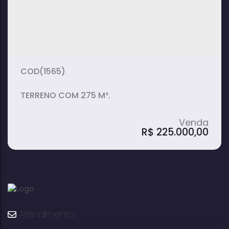
(1565)
TERRENO COM 275 M².
R$
225.000,00
Atendimento
Terreno, Jardim das Orquídeas - Avaré